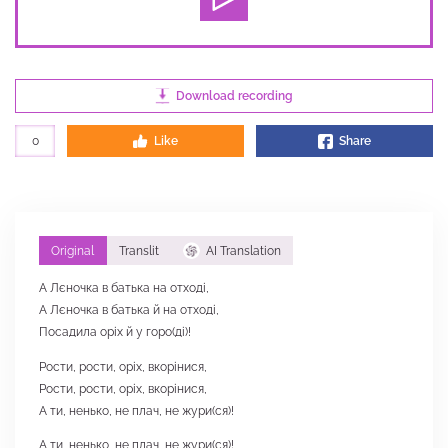
Download recording
0
Like
Share
Original
Translit
AI Translation
А Лєночка в батька на отході,
А Лєночка в батька й на отході,
Посадила оріх й у горо(ді)!
Рости, рости, оріх, вкорінися,
Рости, рости, оріх, вкорінися,
А ти, ненько, не плач, не жури(ся)!
А ти, ненько, не плач, не жури(ся)!