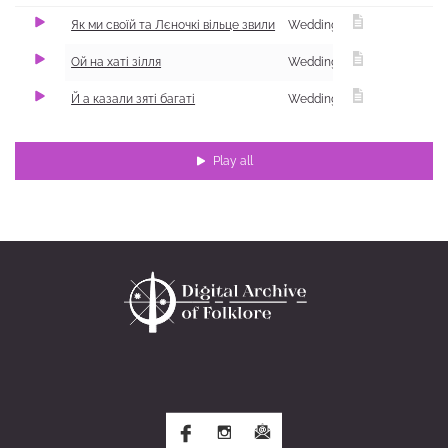
Як ми своїй та Лєночкі вільце звили
Wedding
Ой на хаті зілля
Wedding
Й а казали зяті багаті
Wedding
Play all