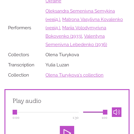
Ukraine
Oleksandra Semenivna Semykina
(невід.)
,
Matrona Vasylivna Kovalenko
Performers
(невід.)
,
Mariia Volodymyrivna
Bokovenko (1933)
,
Valentyna
Semenivna Lebedenko (1936)
Collectors
Olena Tiurykova
Transcription
Yulia Luzan
Collection
Оlena Tiurykova's collection
Play audio
0:00
1:30
100