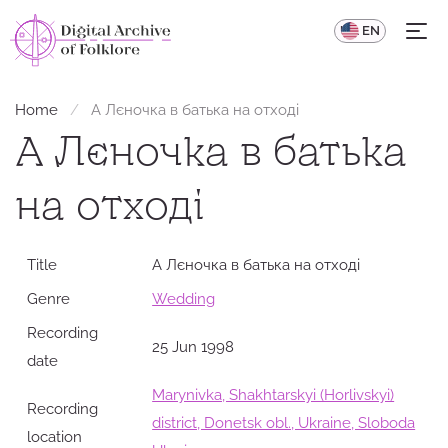
UA
EN
Home
А Лєночка в батька на отході
А Лєночка в батька
на отході
Title
А Лєночка в батька на отході
Genre
Wedding
Recording
25 Jun 1998
date
Marynivka, Shakhtarskyi (Horlivskyi)
Recording
district, Donetsk obl., Ukraine, Sloboda
location