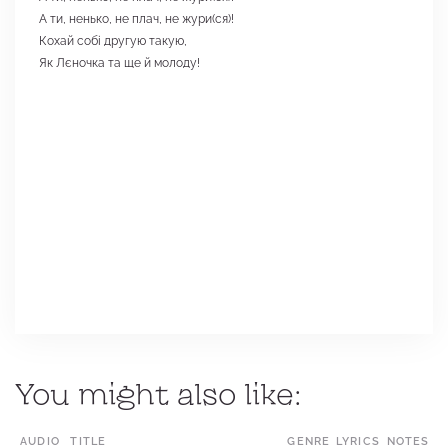
А ти, ненько, не плач, не жури(ся)!
Кохай собі другую такую,
Як Лєночка та ще й молоду!
You might also like:
AUDIO
TITLE
GENRE
LYRICS
LOCATION
NOTES