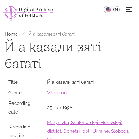
UA
EN
Home
Й а казали зяті багаті
Й а казали зяті
багаті
Title
Й а казали зяті багаті
Genre
Wedding
Recording
25 Jun 1998
date
Marynivka, Shakhtarskyi (Horlivskyi)
Recording
district, Donetsk obl., Ukraine, Sloboda
location