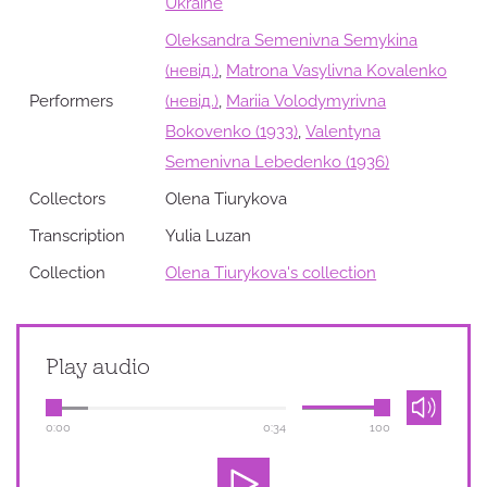
Ukraine
Oleksandra Semenivna Semykina
(невід.)
,
Matrona Vasylivna Kovalenko
Performers
(невід.)
,
Mariia Volodymyrivna
Bokovenko (1933)
,
Valentyna
Semenivna Lebedenko (1936)
Collectors
Olena Tiurykova
Transcription
Yulia Luzan
Collection
Оlena Tiurykova's collection
Play audio
0:00
0:34
100