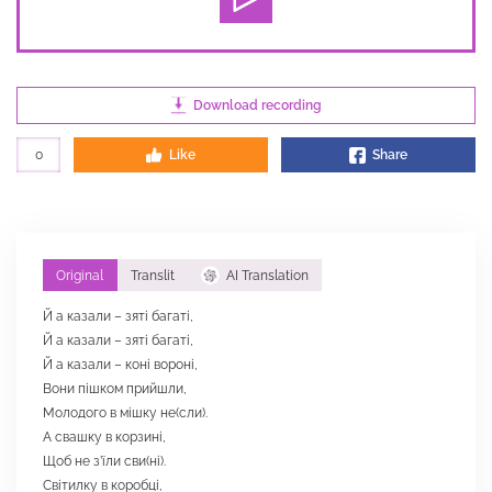
Download recording
0
Like
Share
Original
Translit
AI Translation
Й а казали – зяті багаті,
Й а казали – зяті багаті,
Й а казали – коні вороні,
Вони пішком прийшли,
Молодого в мішку не(сли).
А свашку в корзині,
Щоб не з’їли сви(ні).
Світилку в коробці,