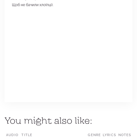
Щоб не бачили хло(пці).
You might also like:
AUDIO
TITLE
GENRE
LYRICS
LOCATION
NOTES