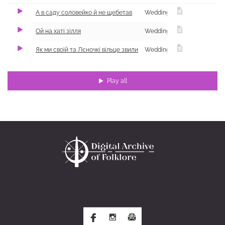
А в саду соловейко й не щебетав
Wedding
Ой на хаті зілля
Wedding
Як ми своїй та Лєночкі вільце звили
Wedding
Play all