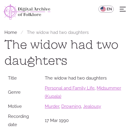
UA
EN
Home
The widow had two daughters
The widow had two
daughters
Title
The widow had two daughters
Personal and Family Life
,
Midsummer
Genre
(Kupala)
Motive
Murder
,
Drowning
,
Jealousy
Recording
17 Mar 1990
date