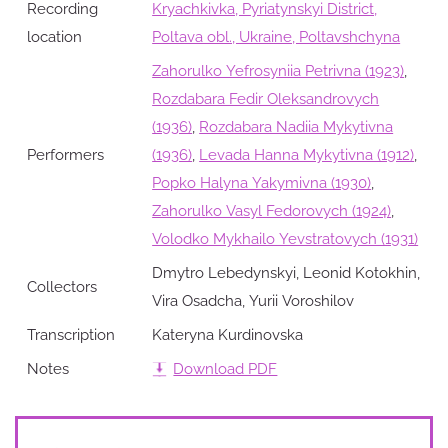
Recording
Kryachkivka, Pyriatynskyi District,
location
Poltava obl., Ukraine, Poltavshchyna
Zahorulko Yefrosyniia Petrivna (1923)
,
Rozdabara Fedir Oleksandrovych
(1936)
,
Rozdabara Nadiia Mykytivna
Performers
(1936)
,
Levada Hanna Mykytivna (1912)
,
Popko Halyna Yakymivna (1930)
,
Zahorulko Vasyl Fedorovych (1924)
,
Volodko Mykhailo Yevstratovych (1931)
Dmytro Lebedynskyi, Leonid Kotokhin,
Collectors
Vira Osadcha, Yurii Voroshilov
Transcription
Kateryna Kurdinovska
Notes
Download PDF