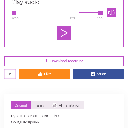
Play audio
0:00
2:17
100
Download recording
6
Like
Share
Original
Translit
AI Translation
Було в вдови дві дочки, (двічі)
Обидві як зірочки.