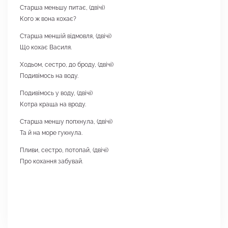
Старша меньшу питає, (двічі)
Кого ж вона кохає?
Старша меншій відмовля, (двічі)
Що кохає Василя.
Ходьом, сестро, до броду, (двічі)
Подивімось на воду.
Подивімось у воду, (двічі)
Котра краща на вроду.
Старша меншу попхнула, (двічі)
Та й на море гукнула.
Пливи, сестро, потопай, (двічі)
Про кохання забувай.