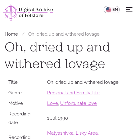
UA
EN
Home
Oh, dried up and withered lovage
Oh, dried up and
withered lovage
Title
Oh, dried up and withered lovage
Genre
Personal and Family Life
Motive
Love
,
Unfortunate love
Recording
1 Jul 1990
date
Matyashivka, Lisky Area,
Recording