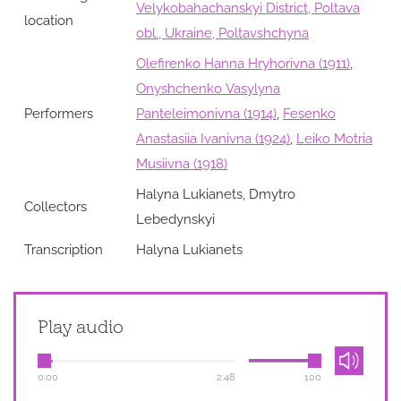
Velykobahachanskyi District, Poltava
location
obl., Ukraine, Poltavshchyna
Olefirenko Hanna Hryhorivna (1911)
,
Onyshchenko Vasylyna
Performers
Panteleimonivna (1914)
,
Fesenko
Anastasiia Ivanivna (1924)
,
Leiko Motria
Musiivna (1918)
Halyna Lukianets, Dmytro
Collectors
Lebedynskyi
Transcription
Halyna Lukianets
Play audio
0:00
2:48
100