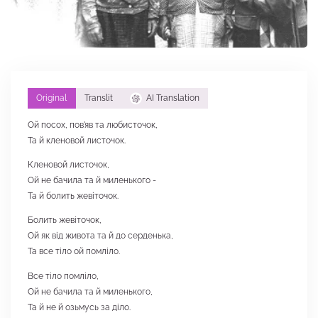
Original
Translit
AI Translation
Ой посох, пов'яв та любисточок,
Та й кленовой листочок.
Кленовой листочок,
Ой не бачила та й миленького -
Та й болить жевіточок.
Болить жевіточок,
Ой як від живота та й до серденька,
Та все тіло ой помліло.
Все тіло помліло,
Ой не бачила та й миленького,
Та й не й озьмусь за діло.