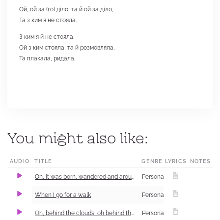
Ой, ой за (го) діло, та й ой за діло,
Та з ким я не стояла.
З ким я й не стояла,
Ой з ким стояла, та й розмовляла,
Та плакала, ридала.
You might also like:
AUDIO
TITLE
GENRE
LYRICS
NOTES
L
Oh, it was born, wandered and around the sea with horses
Personal and Family Life
When I go for a walk
Personal and Family Life
Oh, behind the clouds, oh behind the thunderous
Personal and Family Life