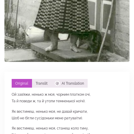
Original
Translit
AI Translation
Ой зав'яжи, ненько ж моя, чорним платком очі,
Та й поведи ж, та й утопи темненької но(чі).
Як вестимеш, ненько моя, не давай кричати,
Шоб не бігли сусідоньки мене ратува(ти).
Як вестимеш, ненько моя, станеш коло тину,