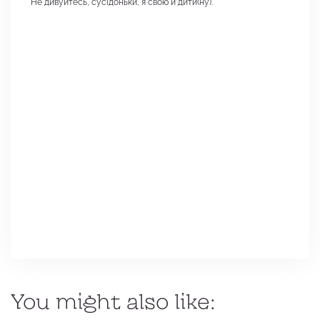
"Не дивуйтесь, сусідоньки, я свою й дити(ну)."
You might also like: