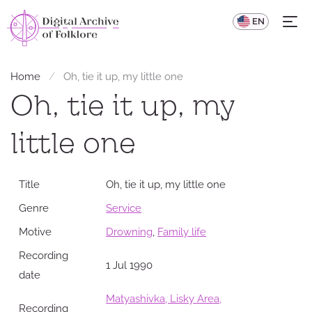
UA
EN
Home
Oh, tie it up, my little one
Oh, tie it up, my
little one
Title
Oh, tie it up, my little one
Genre
Service
Motive
Drowning
,
Family life
Recording
1 Jul 1990
date
Matyashivka, Lisky Area,
Recording