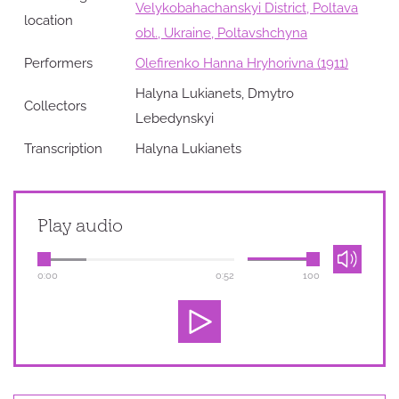
Velykobahachanskyi District, Poltava
location
obl., Ukraine, Poltavshchyna
Performers
Olefirenko Hanna Hryhorivna (1911)
Halyna Lukianets, Dmytro
Collectors
Lebedynskyi
Transcription
Halyna Lukianets
Play audio
0:00
0:52
100