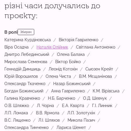
різні часи долучались до
проєкту:
В ролі
Збирач
Катерина Курдіновська
Вікторія Гавриленко
Віра Осадча
Наталія Олійник
Світлана Антоненко
Дмитро Лебединський
Олена Балака
Мирослава Семенова
Віктор Бойко
Геннадій Димшиць
Леонід Котохін
Сьюзен Крейт
Юрій Ворошилов
Олена Чиста
В.М. Мєщанінова
Олександр Ткаченко
Назар Божинський
Богдан Божинський
Анна Гавриленко
К.М. Вірівська
Галина Кравченко
Н.Б. Барченко
О.Д. Шевчук
О.В. Шляжко
Л. Чорна
Е.А. Кварта
Г.І. Линник
Л.П. Ломака
В.В. Ярмола
Л.П. Золотухін
В.С. Лященко
Л.І. Шляхов
Микола Пазич
Олександра Тимченко
Лариса Шемет