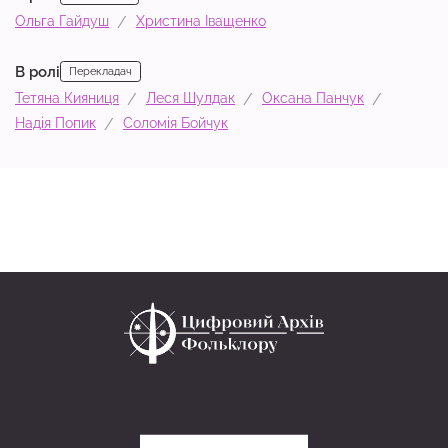
Ольга Гайдуш
Христина Іващенко
В ролі
Перекладач
Тетяна Кияниця
Леся Шулдак
Оксана Панчук
Надія Попик
Соломія Бойчук