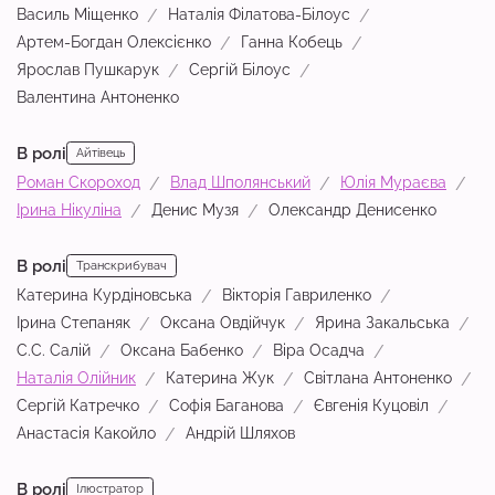
Василь Міщенко
Наталія Філатова-Білоус
Артем-Богдан Олексієнко
Ганна Кобець
Ярослав Пушкарук
Сергій Білоус
Валентина Антоненко
В ролі
Айтівець
Роман Скороход
Влад Шполянський
Юлія Мураєва
Ірина Нікуліна
Денис Музя
Олександр Денисенко
В ролі
Транскрибувач
Катерина Курдіновська
Вікторія Гавриленко
Ірина Степаняк
Оксана Овдійчук
Ярина Закальська
С.С. Салій
Оксана Бабенко
Віра Осадча
Наталія Олійник
Катерина Жук
Світлана Антоненко
Сергій Катречко
Софія Баганова
Євгенія Куцовіл
Анастасія Какойло
Андрій Шляхов
В ролі
Ілюстратор