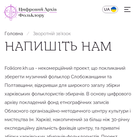
UA
EN
Головна
Зворотнiй зв'язок
НАПИШІТЬ НАМ
Folklore.kh.ua - некомерційний проект, що покликаний
зберегти музичний фольклор Слобожанщини та
Полтавщини, відкривши для широкого загалу збірки
харківських фольклористів-збирачів. В основу цифрового
архіву покладений фонд етнографічних записів
Обласного організаційно-методичного центру культури і
мистецтва (м. Харків), накопичений за більш ніж 30-річну
експедиційну діяльність фахівців центру, та приватні
збірки харківських збирачів-фольклористів. Проект