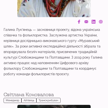
Галина Лукʼянець — засновниця проекту, відома українська
співачка та фольклористка. Заслужена артистка України,
керівниця дослідницько-виконавського гурту «Муравський
шлях». За роки активної експедиційної діяльності зібрала та
впорядкувала безліч матеріалів, присвячених традиційній
культурі Слобожанщини та Полтавщини. З 2019 року Галина
активно працює над наповненням Цифрового архіву
фольклору Слобожанщини та Полтавщини та координує
роботу команди фольклористів проєкту.
Світлана Коновалова
Менеджер
Айтівець
Транскрибувач