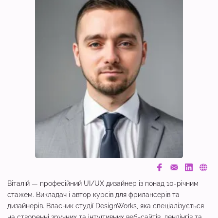
Віталій — професійний UI/UX дизайнер із понад 10-річним
стажем. Викладач і автор курсів для фрилансерів та
дизайнерів. Власник студії DesignWorks, яка спеціалізується
на створенні зручних та інтуїтивних веб-сайтів, лендінгів та