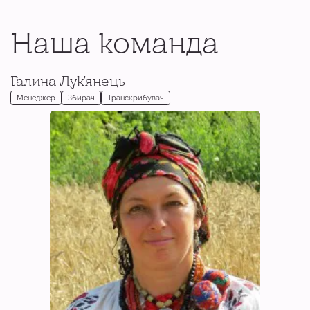
Наша команда
Галина Лук'янець
Менеджер
Збирач
Транскрибувач