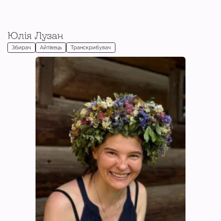
Юлія Лузан
Збирач
Айтівець
Транскрибувач