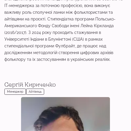
IT-менеджерка за поточною професією, вона виконує
важливу роль сполучної ланки між фольклористами та
айтівцями на проєкті. Стипендіатка програми Польсько-
Американського Фонду Свободи імені Лейна Кіркланда
(2016/2017). З 2024 року проходить стажування в
Університеті Індіани в Блумінгтоні (США) в рамках
стипендіальної програми Фулбрайт, де працює над
дослідженням методологій створення цифрових архівів
фольклору та їх застосуванням в українських реаліях.
Сергій Кириченко
Менеджер
Айтівець