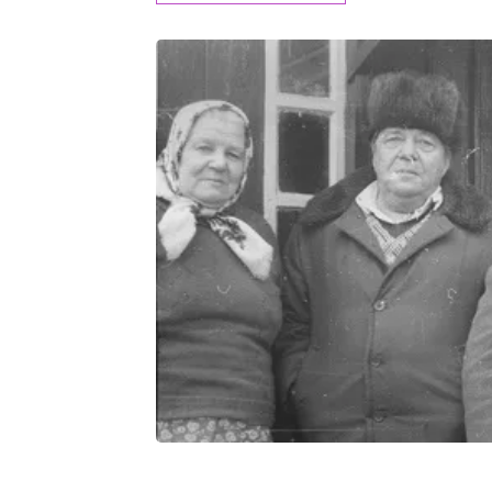
0:00
1:47
100