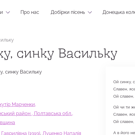
и
Про нас
Добірки пісень
Донецька кол
сильку
ку, синку Васильку
ку, синку Васильку
Ой синку, с
Славен, яс
Ой славен,
хутір Марченки,
Ой чи ти же
ський район , Полтавська обл.,
Славен, яс
Ой славен,
авщина
А в його н
 Гаврилівна (1919)
,
Луценко Наталія