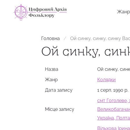
Жанр
Головна
Ой синку, синку, синку Ва
Ой синку, син
Назва
Ой синку, син
Жанр
Колядки
Дата запису
1 серп. 1990 р.
смт Гоголеве, 
Місце запису
Великобагачан
Україна, Полт
Вільхова Ірина