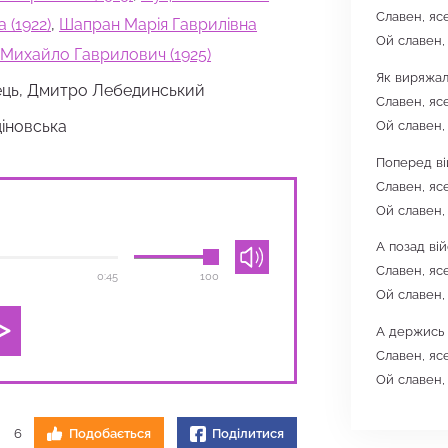
Славен, яс
 (1922)
,
Шапран Марія Гаврилівна
Ой славен,
Михайло Гаврилович (1925)
Як виряжал
ець, Дмитро Лебединський
Славен, яс
Ой славен,
іновська
Поперед ві
Славен, яс
Ой славен,
А позад вій
Славен, яс
0:45
100
Ой славен,
А держись 
Славен, яс
Ой славен,
6
Подобається
Поділитися