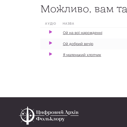
Можливо, вам та
0:00
6:48
100
0:00
0:10
100
АУДІО
НАЗВА
Ой на вої нарожденні
Ой добрий вечір
Я маленький хлопчик