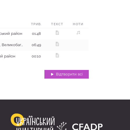
ТРИВ.
ТЕКСТ
НОТИ
вський район
01:48
с. Матяшівка, кут Ліски, Великобагачанський район
06:49
кий район
00:10
Відтворити всі