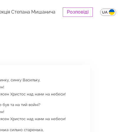
екція Степана Мишанича
Розповіді
UA
EN
инку, синку Васильку,
ен!
 ясен Христос над нами на небеси!
 був та на тий войні?
ен!
 ясен Христос над нами на небеси!
енька сильно старенька,