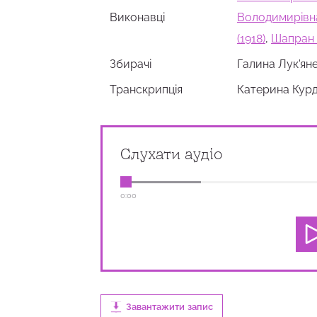
Виконавці
Володимирівна
(1918)
,
Шапран 
Збирачi
Галина Лук'ян
Транскрипція
Катерина Курд
Слухати аудіо
0:00
Завантажити запис