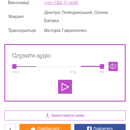
Виконавці
гурт СБК (7 осіб)
Дмитро Лебединський, Олена
Збирачi
Балака
Транскрипція
Вікторія Гавриленко
Слухати аудіо
0:00
0:35
100
Завантажити запис
4
Подобається
Поділитися