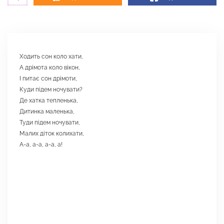
Ходить сон коло хати,
А дрімота коло вікон,
І питає сон дрімоти,
Куди підем ночувати?
Де хатка тепленька,
Дитинка маленька,
Туди підем ночувати,
Малих діток колихати,
А-а, а-а, а-а, а!