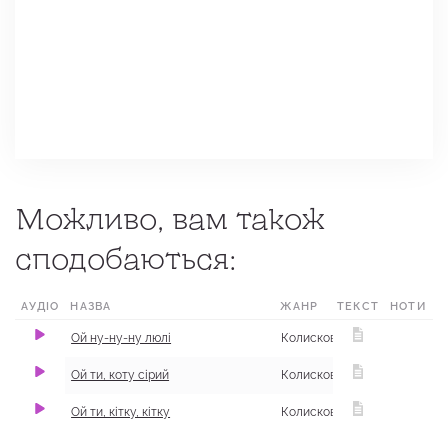
Можливо, вам також
сподобаються:
АУДІО
НАЗВА
ЖАНР
ТЕКСТ
МІСЦЕ
НОТИ
Ой ну-ну-ну люлі
Колискові
Ой ти, коту сірий
Колискові
Ой ти, кітку, кітку
Колискові