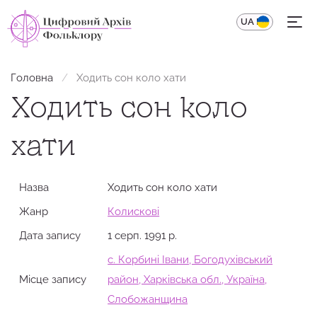
UA
EN
Головна
Ходить сон коло хати
Ходить сон коло
хати
Назва
Ходить сон коло хати
Жанр
Колискові
Дата запису
1 серп. 1991 р.
с. Корбині Івани, Богодухівський
Місце запису
район, Харківська обл., Україна,
Слобожанщина