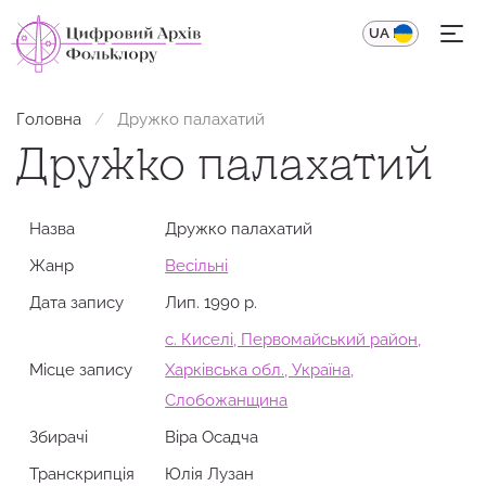
UA
EN
Головна
Дружко палахатий
Дружко палахатий
Назва
Дружко палахатий
Жанр
Весільні
Дата запису
Лип. 1990 р.
с. Киселі, Первомайський район,
Місце запису
Харківська обл., Україна,
Слобожанщина
Збирачi
Віра Осадча
Транскрипція
Юлія Лузан