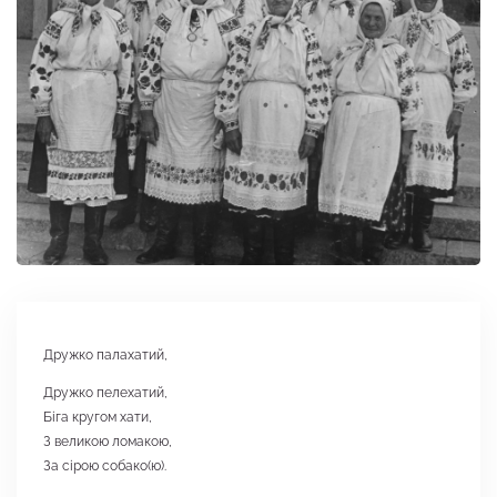
Дружко палахатий,
Дружко пелехатий,
Біга кругом хати,
З великою ломакою,
За сірою собако(ю).