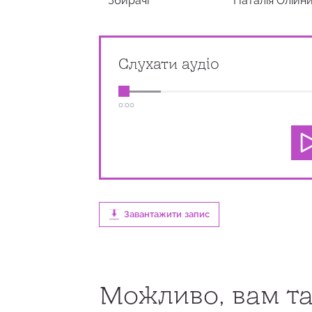
Збирачi
Наталія Олійн
Слухати аудіо
0:00
Завантажити запис
0:00
0:56
100
Можливо, вам та
0:00
0:17
100