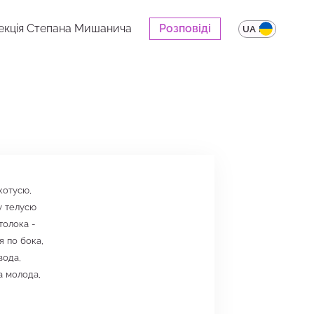
екція Степана Мишанича
Розповіді
UA
EN
 котусю,
у телусю
толока -
я по бока,
 вода,
а молода,