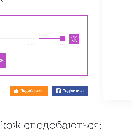
ик
0:26
100
2
Подобається
Поділитися
кож сподобаються: