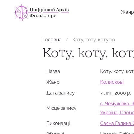
Жанр
Головна
Коту, коту, котусю
Коту, коту, ко
Назва
Коту, коту, ко
Жанр
Колискові
Дата запису
7 лип. 2000 р.
с. Чемужівка, 
Місце запису
Україна, Сло
Виконавці
Саяна Галина 