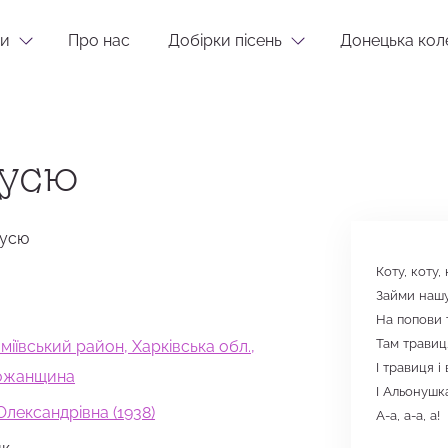
и
Про нас
Добірки пісень
Донецька кол
тусю
тусю
Коту, коту,
Займи наш
На попови 
Там травиц
Зміївський район, Харківська обл.,
І травиця і
божанщина
І Альонушк
Олександрівна (1938)
А-а, а-а, а!