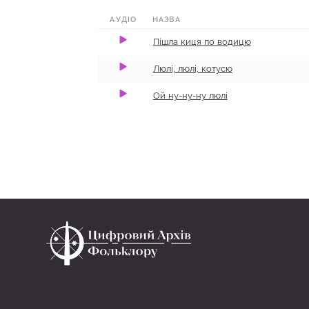
0:00
0:29
100
АУДІО
НАЗВА
​Пішла киця по водицю
Люлі, люлі, котусю
Ой ну-ну-ну люлі