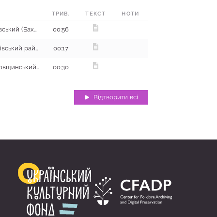
ТРИВ.
ТЕКСТ
НОТИ
с. Серебрянка, Артемівський (Бахмутський) район
00:56
с. Новий Мерчик, Валківський район
00:17
с. Костянтинівка, Сахновщинський район
00:30
Відтворити всі