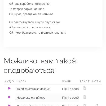
Ой наш корабель потопає же
Та матрос парус напинає,
Ой, нуме, братця же, та напинає.
Ой башти гнуться, шнури рвуться же,
А й у матроса сльози ллються,
Ой нуме, братця же, та й сльози ллються.
Можливо, вам також
сподобаються:
АУДІО
НАЗВА
ЖАНР
ТЕКСТ
НОТИ
Та ой тамечко за лозами
Пісні з особистого та родинного життя
Недалеко милий оре
Пісні з особистого та родинного життя