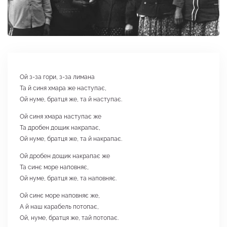
Ой з-за гори, з-за лимана
Та й синя хмара же наступає,
Ой нуме, братця же, та й наступає.
Ой синя хмара наступає же
Та дробен дощик накрапає,
Ой нуме, братця же, та й накрапає.
Ой дробен дощик накрапає же
Та синє море наповняє,
Ой нуме, братця же, та наповняє.
Ой синє море наповняє же,
А й наш карабель потопає,
Ой, нуме, братця же, тай потопає.