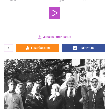
0:00
3:41
100
Завантажити запис
6
Подобається
Поділитися