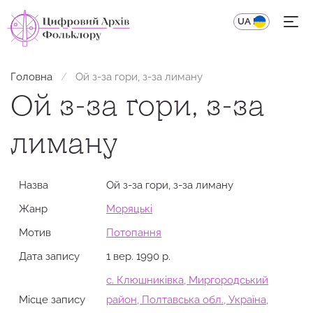
UA
EN
Головна
Ой з-за гори, з-за лиману
Ой з-за гори, з-за
лиману
Назва
Ой з-за гори, з-за лиману
Жанр
Моряцькі
Мотив
Потопання
Дата запису
1 вер. 1990 р.
с. Клюшниківка, Миргородський
Місце запису
район, Полтавська обл., Україна,