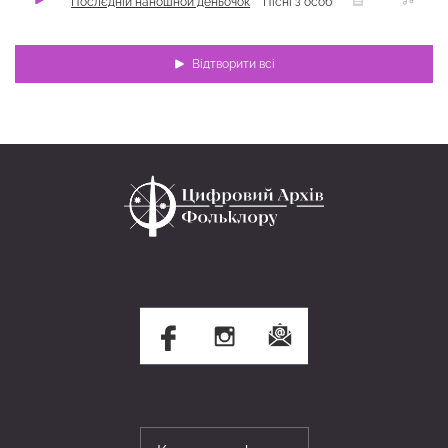
Послєдній наношной деньочок
Пісні з особистого та родинного життя
Відтворити всі