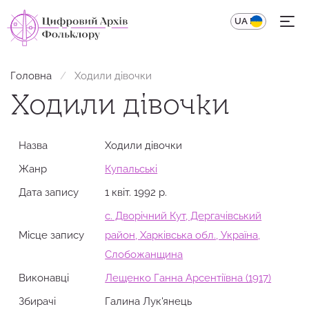
UA
EN
Головна
Ходили дівочки
Ходили дівочки
Назва
Ходили дівочки
Жанр
Купальські
Дата запису
1 квіт. 1992 р.
с. Дворічний Кут, Дергачівський
Місце запису
район, Харківська обл., Україна,
Слобожанщина
Виконавці
​Лещенко Ганна Арсентіївна (1917)
Збирачi
Галина Лук'янець