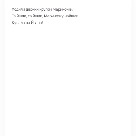
Ходили дівочки кругом Мариночки,
Та йшли, та йшли, Мариночку найшли,
Купала на Йвана!