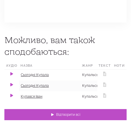
Можливо, вам також
сподобаються:
АУДІО
НАЗВА
ЖАНР
ТЕКСТ
МІСЦЕ
НОТИ
Сьогодні Купала
Купальські
с. Мохнач, 
Сьогодні Купала
Купальські
Купався Іван
Купальські
с. Геніївка,
Відтворити всі