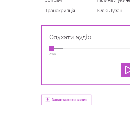
Збирачi
Галина Лук'ян
Транскрипція
Юлія Лузан
Слухати аудіо
0:00
Завантажити запис
0:00
2:54
100