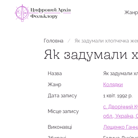
Жанр
Головна
Як задумали хлопчечка же
Як задумали 
Назва
Як задумали х
Жанр
Колядки
Дата запису
1 квіт. 1992 р.
с. Дворічний К
Місце запису
обл., Україна
Виконавці
​Лещенко Ганна