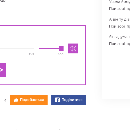
ець
Увели йому
При зорі, п
А він ту ді
При зорі, п
Як задумал
При зорі, п
1:47
100
4
Подобається
Поділитися