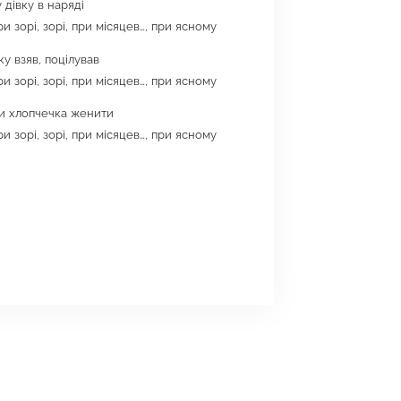
 дівку в наряді
ри зорі, зорі, при місяцев…, при ясному
вку взяв, поцілував
ри зорі, зорі, при місяцев…, при ясному
и хлопчечка женити
ри зорі, зорі, при місяцев…, при ясному