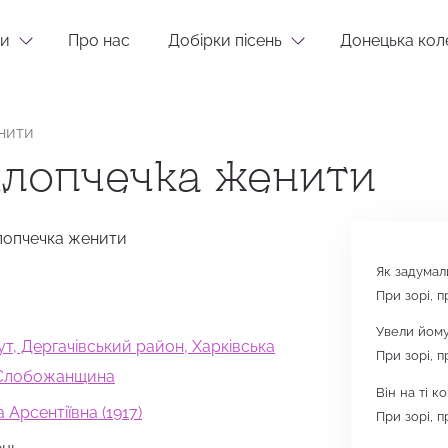
и
Про нас
Добірки пісень
Донецька кол
нити
хлопчечка женити
лопчечка женити
Як задумал
При зорі, п
Увели йому
ут, Дергачівський район, Харківська
При зорі, п
, Слобожанщина
Він на ті к
 Арсентіївна (1917)
При зорі, п