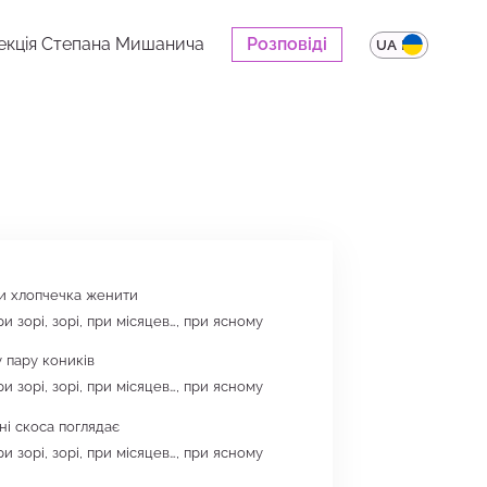
екція Степана Мишанича
Розповіді
UA
EN
и хлопчечка женити
ри зорі, зорі, при місяцев…, при ясному
 пару коників
ри зорі, зорі, при місяцев…, при ясному
оні скоса поглядає
ри зорі, зорі, при місяцев…, при ясному