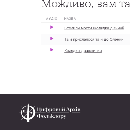
Можливо, вам та
0:00
2:57
100
0:00
0:13
100
АУДІО
НАЗВА
Стелили мости (колядка дівчині)
Та й прислалося та й до Оленки
Колядки-дражнилки