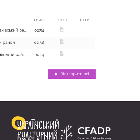
ТРИВ.
ТЕКСТ
НОТИ
с. Дворічний Кут, Дергачівський район
02:54
й район
02:58
с. Олександрівка, Валківський район
00:14
Відтворити всі