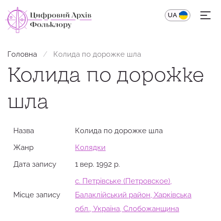
UA
EN
Головна
Колида по дорожке шла
Колида по дорожке
шла
Назва
Колида по дорожке шла
Жанр
Колядки
Дата запису
1 вер. 1992 р.
с. Петрівське (Петровское),
Місце запису
Балаклійський район, Харківська
обл., Україна, Слобожанщина