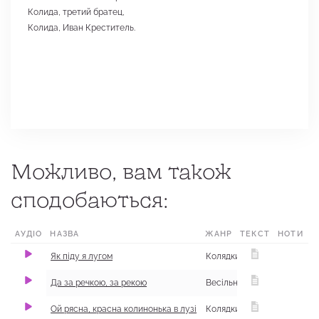
Колида, третий братец,
Колида, Иван Креститель.
Можливо, вам також
сподобаються:
АУДІО
НАЗВА
ЖАНР
ТЕКСТ
МІСЦЕ
НОТИ
Як піду я лугом
Колядки
1
Да за речкою, за рекою
Весільні
Ой рясна, красна колинонька в лузі
Колядки
с. Мечніко