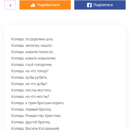
4
Подобається
Поділитися
Колида, по дорожке шла,
Колида, железку нашла,
Колида, ковалю понесла,
Колида, коваль-ковалечек,
Колида, скуй топорочек,
Колида, на что топор?
Колида, дубы рубить,
Колида, на что дубы?
Колида, мосты мостить,
Колида, на что мосты?
Колида, к трем братцам ходить,
Колида, первый братец,
Колида, Рождество Христово,
Колида, другой братец,
Колида, Василь Косарецкий,