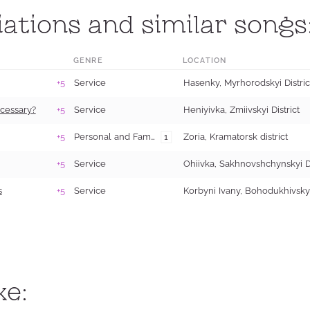
ations and similar songs
GENRE
LOCATION
+5
Service
Hasenky, Myrhorodskyi Distric
ecessary?
+5
Service
Heniyivka, Zmiivskyi District
+5
Personal and Family Life
Zorіa, Kramatorsk district
1
+5
Service
s
+5
Service
ke: