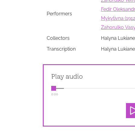
Zahorulko Yefro
Fedir Oleksand
Performers
Mykytivna (1912
Zahorulko Vasy
Collectors
Halyna Lukiane
Transcription
Halyna Lukiane
Play audio
0:00