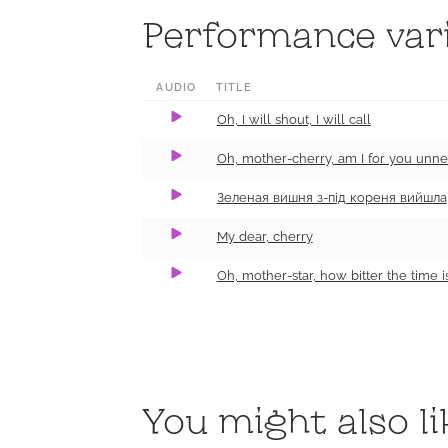
Performance vari
0:00
3:14
100
0:00
4:04
100
AUDIO
TITLE
0:00
0:46
100
Oh, I will shout, I will call
0:00
0:36
100
Oh, mother-cherry, am I for you unn
​Зеленая вишня з-під кореня вийшла
My dear, cherry
Oh, mother-star, how bitter the time i
0:00
3:18
100
You might also li
0:00
1:53
100