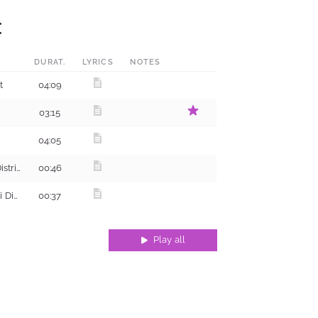
:
DURAT.
LYRICS
NOTES
t
04:09
03:15
04:05
Ohiivka, Sakhnovshchynskyi District
00:46
Korbyni Ivany, Bohodukhivskyi District
00:37
Play all