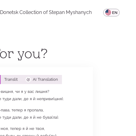
Donetsk Collection of Stepan Myshanych
UA
EN
for you?
Translit
AI Translation
-вишня, чи я у вас лишня?
 туди дали, де я й неприви(шня).
-пава, тепер я пропала,
туди дали, де я й не бува(ла).
моя, тепер я й не твоя,
воя буду, як строку й добу(ду).