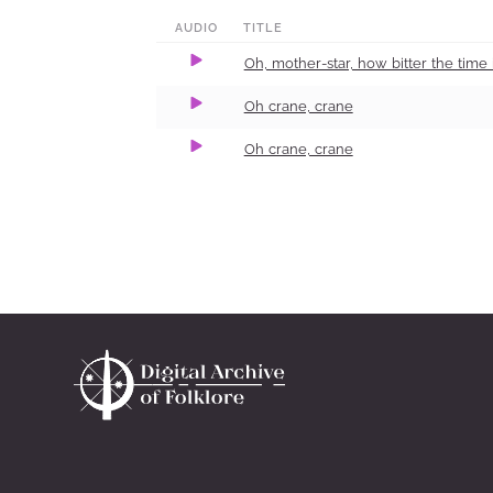
0:00
2:30
100
AUDIO
TITLE
Oh, mother-star, how bitter the time 
Oh crane, crane
Oh crane, crane