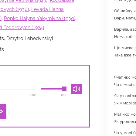
syniia Petrivna (1923)
,
Rozdabara
rovych (1936)
,
Levada Hanna
Ой вийду я
)
,
Popko Halyna Yakymivna (1930)
,
Вари, мати
l Fedorovych (1924)
Варила, ва
Нема тобі, 
ts, Dmytro Lebedynskyi
Що миска р
ts
Така вже т
(Матінко мо
Чи в морі в
2:02
100
Як у полі з
Як у морі з
Матінко мо
Як уродила
Чо у морі 