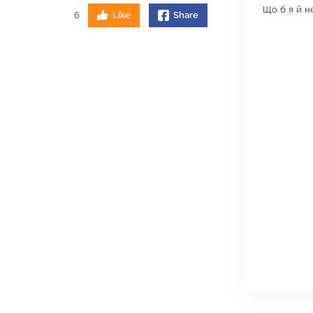
Що б я й н
6
Like
Share