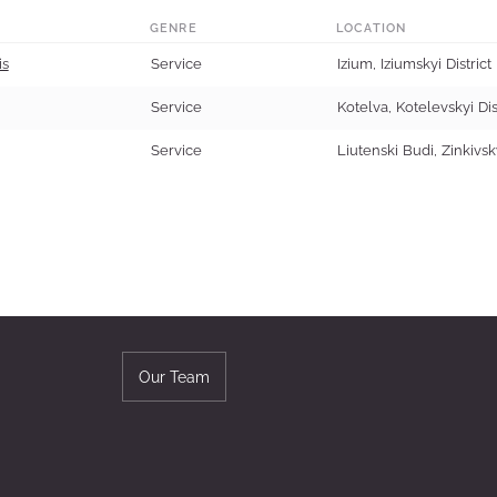
GENRE
LOCATION
is
Service
Izium, Iziumskyi District
Service
Kotelva, Kotelevskyi Dis
Service
Liutenski Budi, Zinkivsky
Our Team