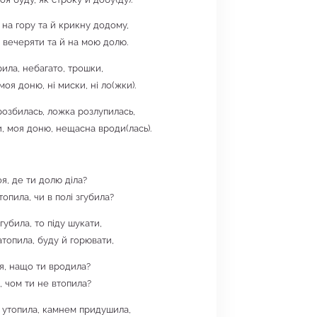
 на гору та й крикну додому,
, вечеряти та й на мою долю.
рила, небагато, трошки,
моя доню, ні миски, ні ло(жки).
озбилась, ложка розлупилась,
и, моя доню, нещасна вроди(лась).
я, де ти долю діла?
топила, чи в полі згубила?
агубила, то піду шукати,
атопила, буду й горювати,
я, нащо ти вродила?
, чом ти не втопила?
б утопила, камнем придушила,