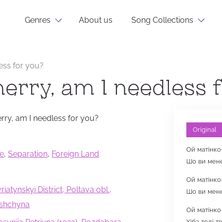
Genres
About us
Song Collections
ess for you?
erry, am I needless 
rry, am I needless for you?
Original
Ой матінко
te
,
Separation
,
Foreign Land
Шо ви мене
Ой матінко
iatynskyi District, Poltava obl.,
Шо ви мене 
vshchyna
Ой матінко 
Хіба тоді т