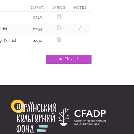
DURAT.
LYRICS
NOTES
03:19
trict
01:54
i District
02:30
Play all