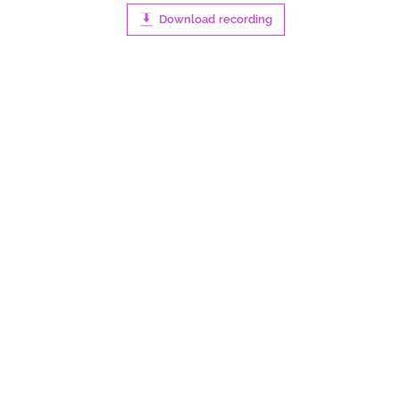
Download recording
0:00
4:08
100