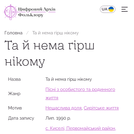
UA
EN
Головна
Та й нема гірш нікому
Та й нема гірш
нікому
Назва
Та й нема гірш нікому
Пісні з особистого та родинного
Жанр
життя
Мотив
Нещаслива доля
,
Сирітське життя
Дата запису
Лип. 1990 р.
с. Киселі, Первомайський район,