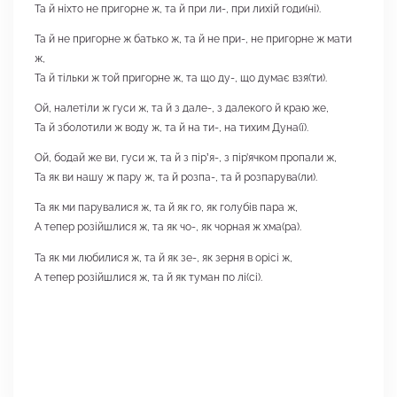
Та й ніхто не пригорне ж, та й при ли-, при лихій годи(ні).
Та й не пригорне ж батько ж, та й не при-, не пригорне ж мати
ж,
Та й тільки ж той пригорне ж, та що ду-, що думає взя(ти).
Ой, налетіли ж гуси ж, та й з дале-, з далекого й краю же,
Та й зболотили ж воду ж, та й на ти-, на тихим Дуна(ї).
Ой, бодай же ви, гуси ж, та й з пірʼя-, з пір’ячком пропали ж,
Та як ви нашу ж пару ж, та й розпа-, та й розпарува(ли).
Та як ми парувалися ж, та й як го, як голубів пара ж,
А тепер розійшлися ж, та як чо-, як чорная ж хма(ра).
Та як ми любилися ж, та й як зе-, як зерня в орісі ж,
А тепер розійшлися ж, та й як туман по лі(сі).