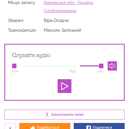
Місце запису
Харківська обл., Україна,
Слобожанщина
Збирачi
Віра Осадча
Транскрипція
Максим Заліський
Слухати аудіо
0:00
6:52
100
Завантажити запис
4
Подобається
Поділитися