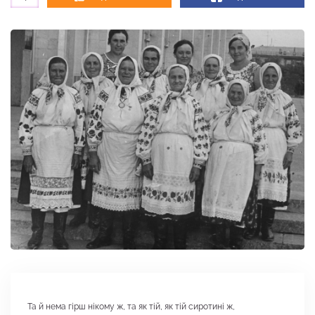
Та й нема гірш нікому ж, та як тій, як тій сиротині ж,