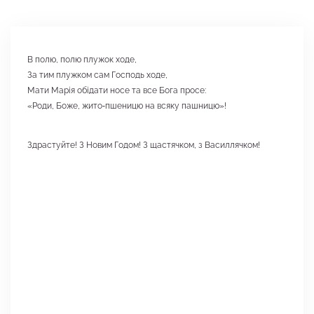
В полю, полю плужок ходе,
За тим плужком сам Господь ходе,
Мати Марія обідати носе та все Бога просе:
«Роди, Боже, жито‑пшеницю на всяку пашницю»!
Здрастуйте! З Новим Годом! З щастячком, з Василлячком!