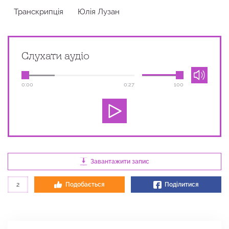
Транскрипція
Юлія Лузан
Слухати аудіо
0:00
0:27
100
Завантажити запис
2
Подобається
Поділитися