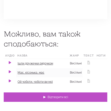
Можливо, вам також
сподобаються:
АУДІО
НАЗВА
ЖАНР
ТЕКСТ
МІСЦЕ
НОТИ
Ішли дружечки рядочком
Весільні
Має, кісонька, має
Весільні
Ой чоботи, чоботи ви мої
Весільні
Відтворити всі