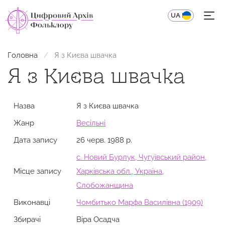
UA
EN
Головна
Я з Києва швачка
Я з Києва швачка
Назва
Я з Києва швачка
Жанр
Весільні
Дата запису
26 черв. 1988 р.
с. Новий Бурлук, Чугуївський район,
Місце запису
Харківська обл., Україна,
Слобожанщина
Виконавці
Чомбитько Марфа Василівна (1909)
Збирачi
Віра Осадча