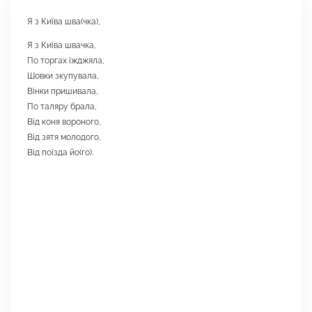
Я з Київа шва(чка),
Я з Київа швачка,
По торгах їжджяла,
Шовки зкупувала,
Вінки пришивала,
По таляру брала,
Від коня вороного,
Від зятя молодого,
Від поїзда йо(го).