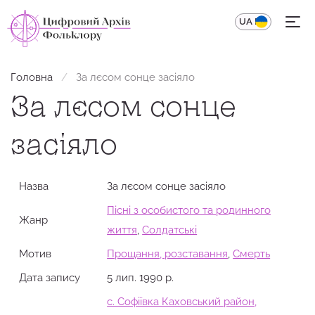
UA
EN
Головна
За лєсом сонце засіяло
За лєсом сонце
засіяло
Назва
За лєсом сонце засіяло
Пісні з особистого та родинного
Жанр
життя
,
Солдатські
Мотив
Прощання, розставання
,
Смерть
Дата запису
5 лип. 1990 р.
с. Софіївка Каховський район,