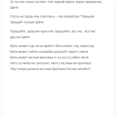
За лєсом сонце засіяло, там чорний ворон, ворон прокричав.
(двічі)
Слєза на грудь єму скатілась – паслєдній раз “Пращай-
пращай” сказав. (двічі)
Пращайтє, дєвушкі-красоткі, пращайтє, всє ма-, всє маї
друззя. (двічі)
(Бить может єду ня на времʼя, бить может, єду навсєгда.
Бить может сабля-ліходейка разрубіт череп у мєня.
Бить может мєткая винтовка із-за куста убйот мєня.
Нкто за мною не заплачет, нікто слєзінки не пролльот.
Ліш только раннєю вєсною братішка пєсню запойот.)