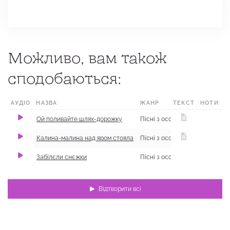
Можливо, вам також
сподобаються:
АУДІО
НАЗВА
ЖАНР
ТЕКСТ
НОТИ
Ой поливайте шлях-дорожку
Калина-малина над яром стояла
Забілєли снєжки
Відтворити всі