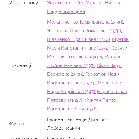
Місце запису
Херсонська обл., Україна, Нижня
Наддніпрянщина
Мельниченко Таїсія Іванівна (1949)
,
Яковлева Олена Романівна (1931)
,
Шевченко Віра Яківна (1926)
,
Мунтян
Марія Константинівна (1932)
,
Савчук
Меланія Тихонівна (1942)
,
Малиш
Виконавці
Любов Іванівна (1937)
,
Сікач Надія
Василівна (1939)
,
Гавратюк Надія
Константинівна (1924)
,
Мальченко
Надія Андріївна (1947)
,
Барабаш Іван
Петрович (1927)
,
Мунтян Петро
Константинович (1938)
Галина Лук'янець, Дмитро
Збирачi
Лебединський
Транскрипція
Павлина Запольска