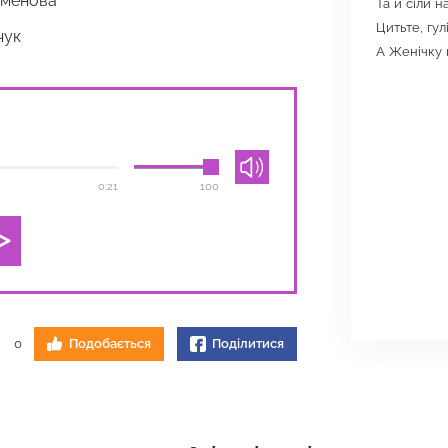
еменова
Та й сіли н
Цитьте, гулі
чук
А Женічку н
0:21
100
0
Подобається
Поділитися