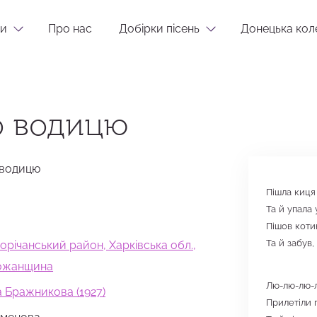
и
Про нас
Добірки пісень
Донецька кол
о водицю
 водицю
Пішла киця
Та й упала
Пішов коти
Та й забув,
ворічанський район, Харківська обл.,
божанщина
Лю-лю-лю-
а Бражникова (1927)
Прилетіли г