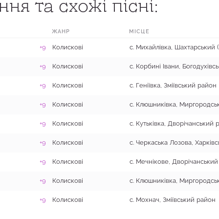
ня та схожі пісні:
ЖАНР
МІСЦЕ
+9
Колискові
+9
Колискові
+9
Колискові
с. Геніївка, Зміївський район
+9
Колискові
+9
Колискові
+9
Колискові
+9
Колискові
+9
Колискові
+9
Колискові
с. Мохнач, Зміївський район