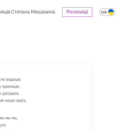
екція Степана Мишанича
Розповіді
UA
EN
 по водицю,
 у криницю,
к ратувать,
 як кицю звать.
лю-лю-лю,
улі,