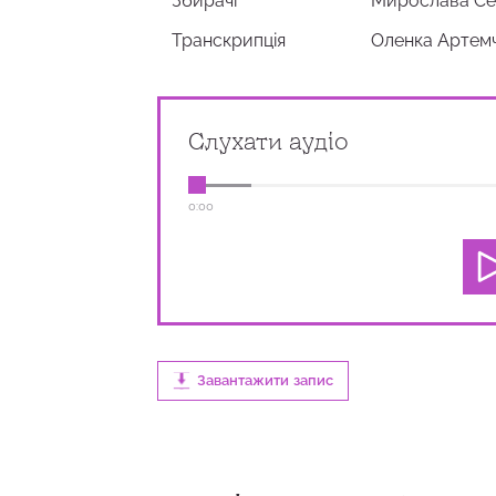
Збирачi
Мирослава С
Транскрипція
Оленка Артем
Слухати аудіо
0:00
Завантажити запис
0:00
0:39
100