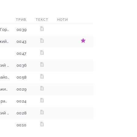
ТРИВ.
ТЕКСТ
НОТИ
с. Михайлівка, Шахтарський (Горлівський) район
00:39
с. Корбині Івани, Богодухівський район
00:43
00:47
с. Клюшниківка, Миргородський район
00:36
с. Кутьківка, Дворічанський район
00:58
с. Черкаська Лозова, Харківський район
00:29
с. Мечнікове, Дворічанський район
00:24
с. Клюшниківка, Миргородський район
00:28
00:10