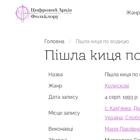
Жанр
Головна
Пішла киця по водицю
Пішла киця п
Назва
Пішла киця по
Жанр
Колискові
Дата запису
4 серп. 1993 р.
с. Камʼянка, Д
Місце запису
Україна, Сло
Виконавці
Марія Павлівн