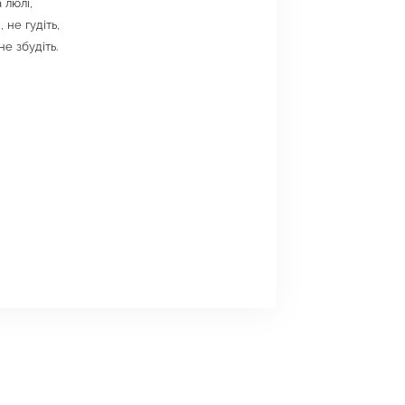
а люлі,
, не гудіть,
е збудіть.