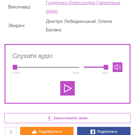
Гордієнко Олександра Гаврилівна
Виконавці
(1904)
Дмитро Лебединський, Олена
Збирачi
Балака
Слухати аудіо
0:00
0:10
100
Завантажити запис
3
Подобається
Поділитися