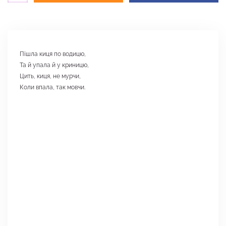
Пішла киця по водицю,
Та й упала й у криницю,
Цить, киця, не мурчи,
Коли впала, так мовчи.