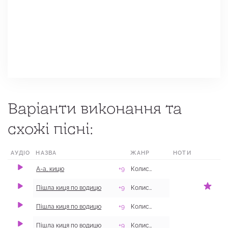
Варіанти виконання та
схожі пісні:
АУДІО
НАЗВА
ЖАНР
МІСЦЕ
НОТИ
А-а, кицю
+9
Колискові
Пішла киця по водицю
+9
Колискові
Пішла киця по водицю
+9
Колискові
с. Геніївка, Зміївс
Пішла киця по водицю
+9
Колискові
с. Камʼянка, Двор