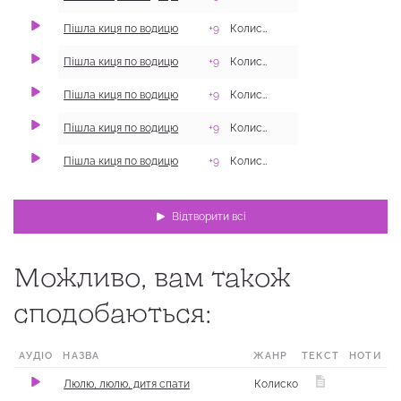
Пішла киця по водицю
+9
Колискові
Пішла киця по водицю
+9
Колискові
с. Кутьківка, Двор
Пішла киця по водицю
+9
Колискові
Пішла киця по водицю
+9
Колискові
с. Мечнікове, Дво
Пішла киця по водицю
+9
Колискові
Відтворити всі
Можливо, вам також
сподобаються:
АУДІО
НАЗВА
ЖАНР
ТЕКСТ
МІСЦЕ
НОТИ
Люлю, люлю, дитя спати
Колискові
с. Мохнач, 