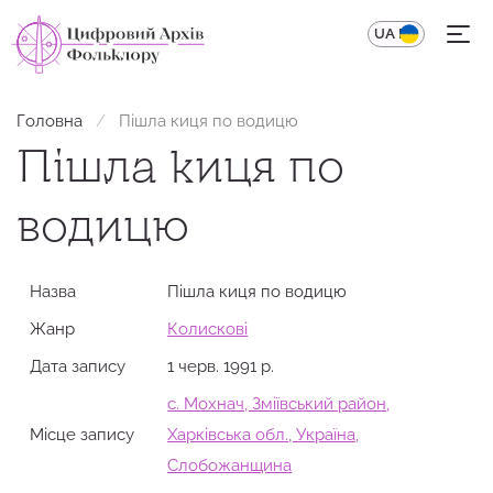
UA
EN
Головна
Пішла киця по водицю
Пішла киця по
водицю
Назва
Пішла киця по водицю
Жанр
Колискові
Дата запису
1 черв. 1991 р.
с. Мохнач, Зміївський район,
Місце запису
Харківська обл., Україна,
Слобожанщина