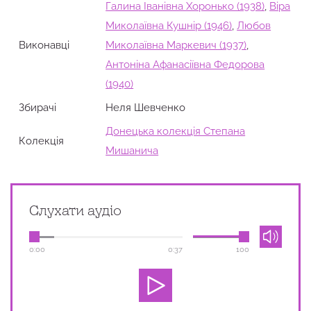
Галина Іванівна Хоронько (1938)
,
Віра
Миколаївна Кушнір (1946)
,
Любов
Виконавці
Миколаївна Маркевич (1937)
,
Антоніна Афанасіївна Федорова
(1940)
Збирачi
Неля Шевченко
Донецька колекція Степана
Колекція
Мишанича
Слухати аудіо
0:00
0:37
100