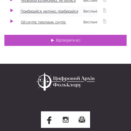
Червоная калинонька, не хилися
Весільні
Прибирайся, матінко, прибирайся
Весільні
Ой скупіє тихочани, скупіє
Весільні
Відтворити всі