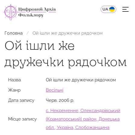
UA
EN
Головна
Ой ішли же дружечки рядочком
Ой ішли же
дружечки рядочком
Назва
Ой ішли же дружечки рядочком
Жанр
Весільні
Дата запису
Черв. 2006 р.
с. Некременне, Олександрівський
Місце запису
(Краматорський) район, Донецька
обл., Україна, Слобожанщина