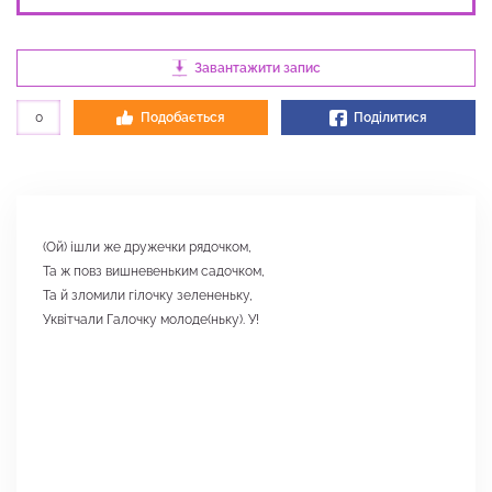
Завантажити запис
0
Подобається
Поділитися
(Ой) ішли же дружечки рядочком,
Та ж повз вишневеньким садочком,
Та й зломили гілочку зелененьку,
Уквітчали Галочку молоде(ньку). У!