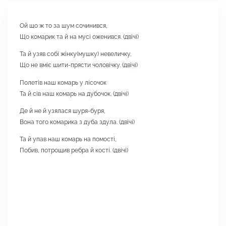
Ой що ж то за шум сочинився,
Що комарик та й на мусі оженився. (двічі)
Та й узяв собі жінку(мушку) невеличку,
Що не вміє шити-прясти чоловічку. (двічі)
Полетів наш комарь у лісочок
Та й сів наш комарь на дубочок. (двічі)
Де й не й узялася шуря-буря,
Вона того комарика з дуба здула. (двічі)
Та й упав наш комарь на помості,
Побив, потрощив ребра й кості. (двічі)