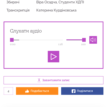
Збирачi
Віра Осадча, Студенти ХДПІ
Транскрипція
Катерина Курдіновська
Слухати аудіо
0:00
1:16
100
Завантажити запис
4
Подобається
Поділитися