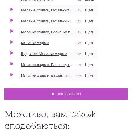
Меланки ходили, васильки трусили
+24
Щедрівки
с. Крейдянка, 
Меланки ходили, васильки носили
+24
Щедрівки
с. Писарівка, З
Меланка ходила, Василька просила
+24
Щедрівки
м. Дергачі
​Меланка ходила
+24
Щедрівки
с. Хрестівка, Г
Щедрівка, Меланка ходила
+24
Щедрівки
смт Дворічна, 
Меланка ходила, Васильку просила
+24
Щедрівки
с. Моначинівка,
Меланки ходили, васильки носили
+24
Щедрівки
Відтворити всі
Можливо, вам також
сподобаються: