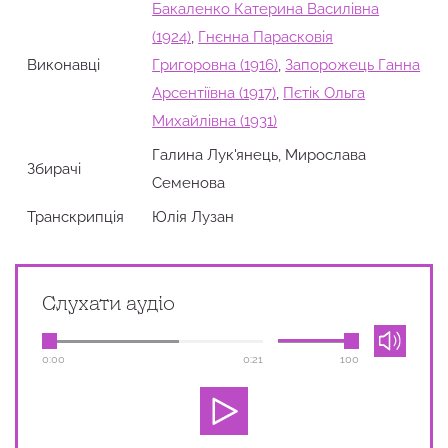
Бакаленко Катерина Василівна
(1924)
,
Гнєнна Парасковія
Виконавці
Григоровна (1916)
,
Запорожець Ганна
Арсентіївна (1917)
,
Пєтік Ольга
Михайлівна (1931)
Галина Лук'янець, Мирослава
Збирачi
Семенова
Транскрипція
Юлія Лузан
Слухати аудіо
0:00
0:21
100