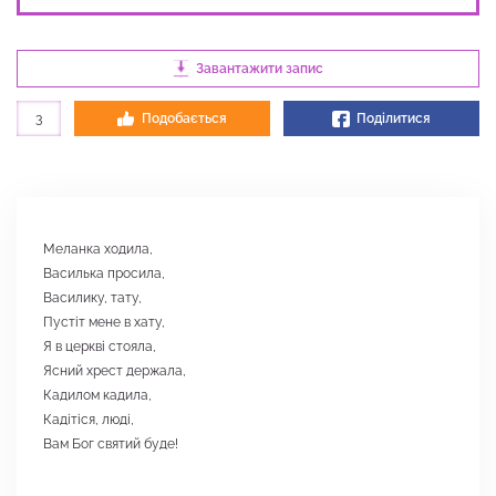
Завантажити запис
3
Подобається
Поділитися
Меланка ходила,
Василька просила,
Василику, тату,
Пустіт мене в хату,
Я в церкві стояла,
Ясний хрест держала,
Кадилом кадила,
Кадітіся, люді,
Вам Бог святий буде!