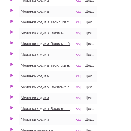
Меланка ходила
+24
Щедрівки
Меланка ходила
+24
Щедрівки
с. Званівка, Ба
Меланки ходили, васильки трусили
+24
Щедрівки
Меланка ходила, Василька просила
+24
Щедрівки
с. Лантратівка
Миланки ходили, Василька будили
+24
Щедрівки
Меланка​ ходила
+24
Щедрівки
с. Званівка, Ба
Меланка ходила, васильки носила
+24
Щедрівки
с. Михайлівка,
Меланка ходила
+24
Щедрівки
Меланка ходила, Василька просила
+24
Щедрівки
с. Морозівка, 
Меланки ходили
+24
Щедрівки
м. Балаклія, Ба
Меланка ходила, Василька просила
+24
Щедрівки
с. Іванівка, Із
Меланки ходили
+24
Щедрівки
с. Хомине, Куп
Меланка маненька
+24
Щедрівки
с. Калинове, Б