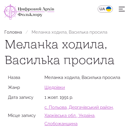
UA
EN
Головна
Меланка ходила, Василька просила
Меланка ходила,
Василька просила
Назва
Меланка ходила, Василька просила
Жанр
Щедрівки
Дата запису
1 жовт. 1991 р.
с. Польова, Дергачівський район,
Місце запису
Харківська обл., Україна,
Слобожанщина