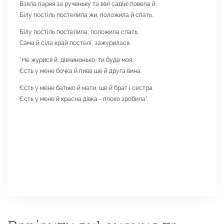
Взяла парня за рученьку та в(и) сад(и) повела й,
Білу постіль постелила жи, положила й спать.
Білу постіль постелила, положила спать,
Сама й сіла край постелі, зажурилася.
"Не журися й, дівчинонько, ти буде моя,
Єсть у мене бочка й пива ще й друга вина.
Єсть у мене батько й мати, ще й брат і сестра,
Єсть у мене й красна дівка - плохо зробила".