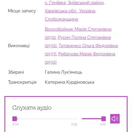
с. Геніївка, Зміївський район,
Місце запису
Харківська обл., Україна,
Слобожанщина
Воскобойник Марія Степанівна
(1931)
,
Русин Поліна Степанівна
Виконавці
(1930)
,
Титаренко Ольга Федорівна
(1937)
,
Рибачова Марія Федорівна
(1930)
Збирачi
Галина Лук'янець
Транскрипція
Катерина Курдіновська
Слухати аудіо
0:00
2:30
100