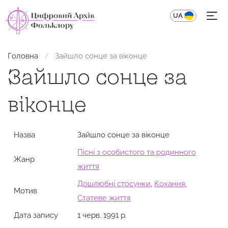
UA
EN
Головна
Зайшло сонце за віконце
Зайшло сонце за
віконце
Назва
Зайшло сонце за віконце
Пісні з особистого та родинного
Жанр
життя
Дошлюбні стосунки
,
Кохання
,
Мотив
Статеве життя
Дата запису
1 черв. 1991 р.