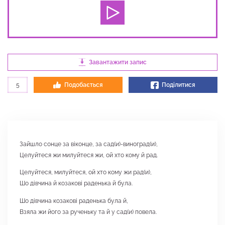
Завантажити запис
5
Подобається
Поділитися
Зайшло сонце за віконце, за сад(и)-виноград(и),
Целуйтеся жи милуйтеся жи, ой хто кому й рад.
Целуйтеся, милуйтеся, ой хто кому жи рад(и),
Шо дівчина й козакові раденька й була.
Шо дівчина козакові раденька була й,
Взяла жи його за рученьку та й у сад(и) повела.