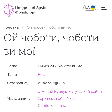
UA
EN
Головна
Ой чоботи, чоботи ви мої
Ой чоботи, чоботи
ви мої
Назва
Ой чоботи, чоботи ви мої
Жанр
Весільні
Дата запису
26 черв. 1988 р.
с. Новий Бурлук, Чугуївський район,
Місце запису
Харківська обл., Україна,
Слобожанщина