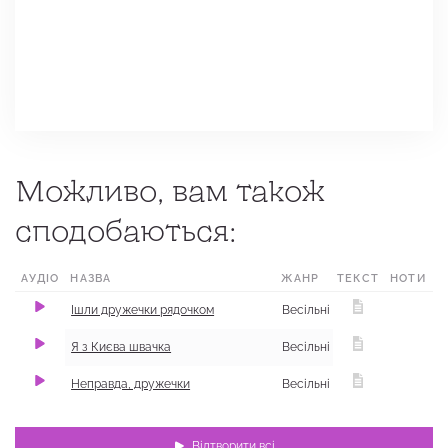
Можливо, вам також
сподобаються:
АУДІО
НАЗВА
ЖАНР
ТЕКСТ
МІСЦЕ
НОТИ
Ішли дружечки рядочком
Весільні
Я з Києва швачка
Весільні
Неправда, дружечки
Весільні
Відтворити всі