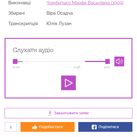
Виконавці
Чомбитько Марфа Василівна (1909)
Збирачi
Віра Осадча
Транскрипція
Юлія Лузан
Слухати аудіо
0:00
0:56
100
Завантажити запис
2
Подобається
Поділитися