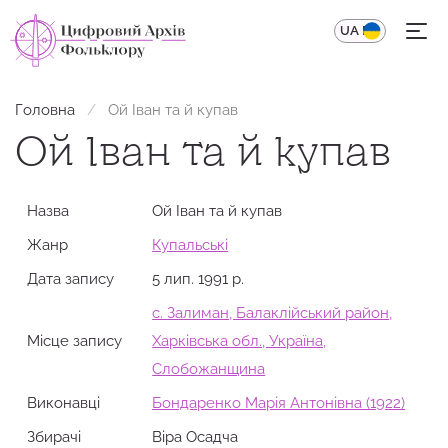
UA
EN
Головна
Ой Іван та й купав
Ой Іван та й купав
Назва
Ой Іван та й купав
Жанр
Купальські
Дата запису
5 лип. 1991 р.
с. Залиман, Балаклійський район,
Місце запису
Харківська обл., Україна,
Слобожанщина
Виконавці
Бондаренко Марія Антонівна (1922)
Збирачi
Віра Осадча