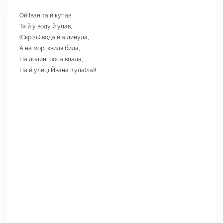
Ой Іван та й купав,
Та й у воду й упав,
(Скрізь) вода й а линула,
А на морі хвиля била,
На долині роса впала,
На й улиці Йвана Купа(ла)!