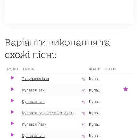
Варіанти виконання та
схожі пісні:
АУДІО
НАЗВА
ЖАНР
НОТИ
МІСЦЕ
Та купався Іван
+9
Купальські
м. Балаклія, 
Купався Іван
+9
Купальські
Купався Іван
+9
Купальські
с. Гасенки, М
Купався Іван, не минеться і нам
+9
Купальські
с. Шарівка, В
Купався Йван
+9
Купальські
Купався Іван
+9
Купальські
смт Котельва