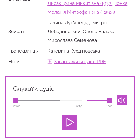
Лисак Ірина Микитівна (1932)
,
Тонка
Меланія Митрофанівна (~1925)
Галина Лук'янець, Дмитро
Збирачi
Лебединський, Олена Балака,
Мирослава Семенова
Транскрипція
Катерина Курдіновська
Ноти
Завантажити файл PDF
Слухати аудіо
0:00
0:19
100