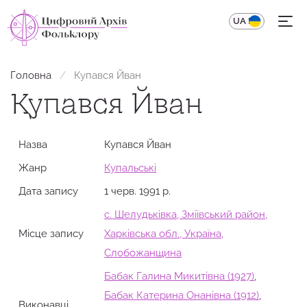
UA
EN
Головна
Купався Йван
Купався Йван
Назва
Купався Йван
Жанр
Купальські
Дата запису
1 черв. 1991 р.
с. Шелудьківка, Зміївський район,
Місце запису
Харківська обл., Україна,
Слобожанщина
Бабак Галина Микитівна (1927)
,
Бабак Катерина Онанівна (1912)
,
Виконавці