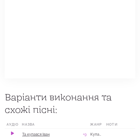
Варіанти виконання та
схожі пісні:
АУДІО
НАЗВА
ЖАНР
НОТИ
МІСЦЕ
Та купався Іван
+9
Купальські
м. Балаклія, 