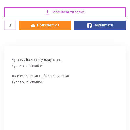
Завантажити запис
3
Подобається
Поділитися
Купавсь Іван та й у воду впав,
Купала на Йван(а)!
Ішли молодички та й по полунички,
Купала на Йван(а)!