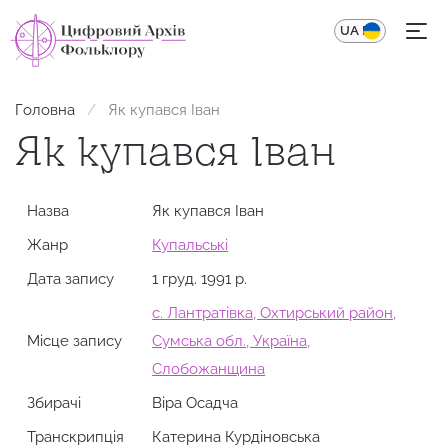
UA
EN
Головна
Як купався Іван
Як купався Іван
Назва
Як купався Іван
Жанр
Купальські
Дата запису
1 груд. 1991 р.
с. Лантратівка, Охтирський район,
Місце запису
Сумська обл., Україна,
Слобожанщина
Збирачi
Віра Осадча
Транскрипція
Катерина Курдіновська