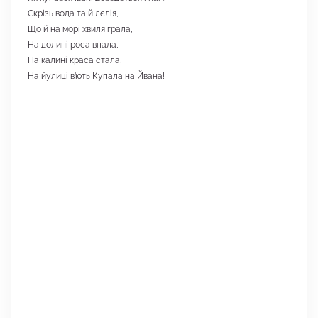
Скрізь вода та й лєлія,
Що й на морі хвиля грала,
На долині роса впала,
На калині краса стала,
На йулиці в’ють Купала на Йвана!