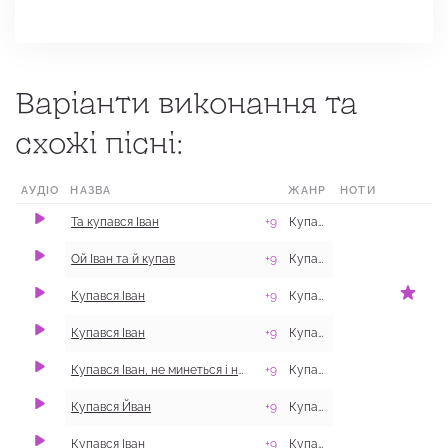
Варіанти виконання та
схожі пісні:
АУДІО
НАЗВА
ЖАНР
НОТИ
МІСЦЕ
Та купався Іван
+9
Купальські
м. Балаклія, 
Ой Іван та й купав
+9
Купальські
с. Залиман, Б
Купався Іван
+9
Купальські
Купався Іван
+9
Купальські
с. Гасенки, М
Купався Іван, не минеться і нам
+9
Купальські
с. Шарівка, В
Купався Йван
+9
Купальські
Купався Іван
+9
Купальські
смт Котельва