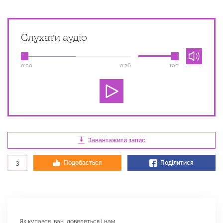
Слухати аудіо
0:00
0:26
100
Завантажити запис
3
Подобається
Поділитися
Як купався Іван, доведеться і нам,