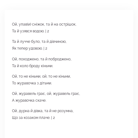
Ой, упав(и) сніжок, та й на острішок,
Та й узявся водою. | 2
Та й лучче було, та й дівчиною,
Як тепер удовою. | 2
Ой, походжено, та й поброджено,
Та й коло броду кіньми.
Ой, то не кіньми, ой, то не кіньми,
То журавочка з дітьми.
Ой, журавель грає, ой, журавель грає,
А журавочка скаче.
Ой, дурна й дівка, та й не розумна,
Що за козаком плаче. | 2