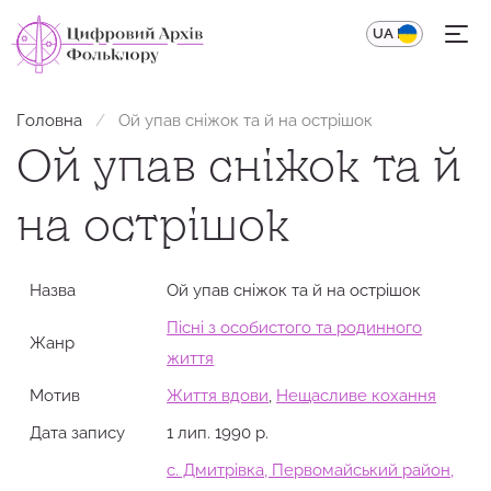
UA
EN
Головна
Ой упав сніжок та й на острішок
Ой упав сніжок та й
на острішок
Назва
Ой упав сніжок та й на острішок
Пісні з особистого та родинного
Жанр
життя
Мотив
Життя вдови
,
Нещасливе кохання
Дата запису
1 лип. 1990 р.
с. Дмитрівка, Первомайський район,