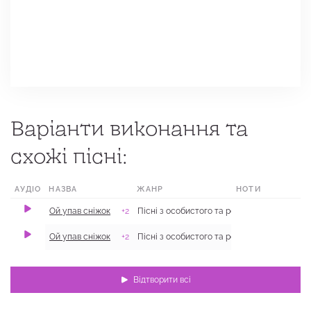
Варіанти виконання та
схожі пісні:
АУДІО
НАЗВА
ЖАНР
НОТИ
МІС
Ой упав сніжок
+2
Пісні з особистого та родинного життя
с. Ог
Ой упав сніжок
+2
Пісні з особистого та родинного життя
с. Со
Відтворити всі