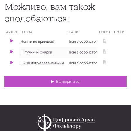
Можливо, вам також
сподобаються:
АУДІО
НАЗВА
ЖАНР
ТЕКСТ
НОТИ
Чом ти не прийшов?
Пісні з особистого та родинного життя
Ні тучки, ні хмарки
Пісні з особистого та родинного життя
Ой за лугом зелененьким
Пісні з особистого та родинного життя
Відтворити всі