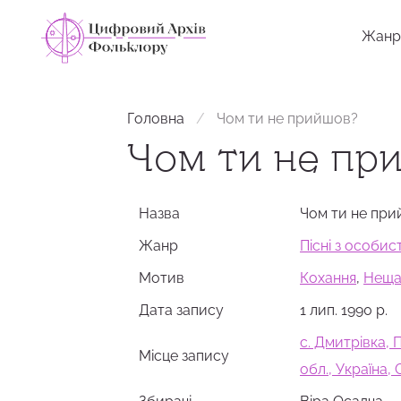
Жанр
Головна
Чом ти не прийшов?
Чом ти не пр
Назва
Чом ти не пр
Жанр
Пісні з особи
Мотив
Кохання
,
Неща
Дата запису
1 лип. 1990 р.
с. Дмитрівка,
Місце запису
обл., Україна