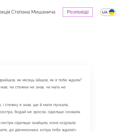
екція Степана Мишанича
Розповіді
UA
EN
прийшов, як місяць зійшов, як я тебе ждала?
 мав, чи стежки не знав, чи мать не
в, і стежку я знав, ще й мати пускала,
естра, бодай не зросла, сідельце сховала.
сестра сідельце знайшла, коня осідлала:
рате, до дівчиноньки, котра тебе ждала!»