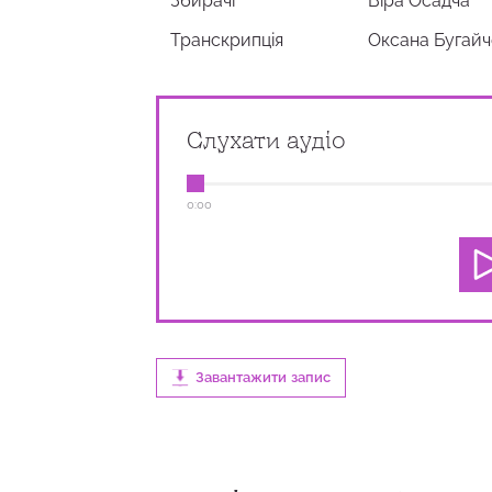
Збирачi
Віра Осадча
Транскрипція
Оксана Бугай
Слухати аудіо
0:00
Завантажити запис
0:00
4:38
100