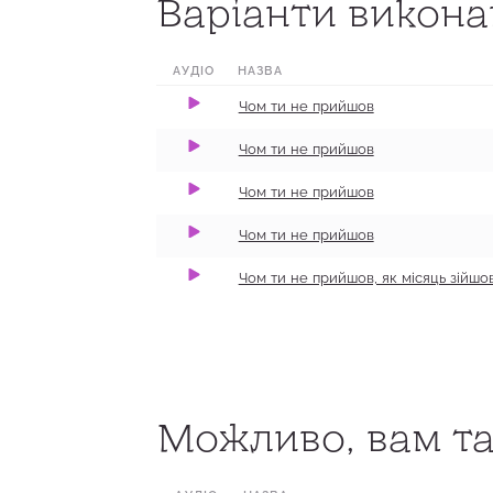
Варіанти виконан
0:00
2:13
100
0:00
2:10
100
АУДІО
НАЗВА
0:00
2:15
100
Чом ти не прийшов
0:00
2:36
100
Чом ти не прийшов
Чом ти не прийшов
Чом ти не прийшов
​Чом ти не прийшов, як місяць зійшо
0:00
2:37
100
Можливо, вам та
0:00
1:29
100
0:00
2:05
100