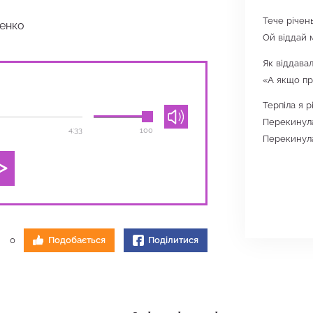
Тече річен
ченко
Ой віддай м
Як віддавал
«А якщо пр
Терпіла я р
Перекинула
4:33
100
Перекинула
0
Подобається
Поділитися