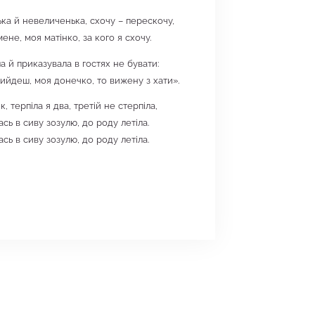
ька й невеличенька, схочу – перескочу,
ене, моя матінко, за кого я схочу.
а й приказувала в гостях не бувати:
ийдеш, моя донечко, то вижену з хати».
ік, терпіла я два, третій не стерпіла,
сь в сиву зозулю, до роду летіла.
сь в сиву зозулю, до роду летіла.