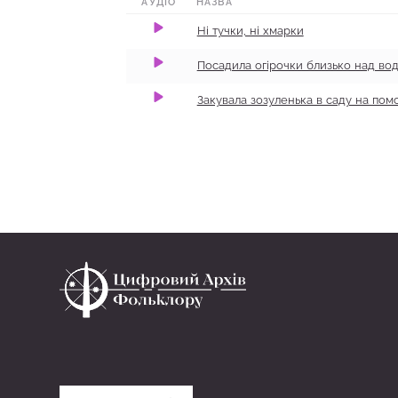
АУДІО
НАЗВА
Ні тучки, ні хмарки
Посадила огірочки близько над во
Закувала зозуленька в саду на помо