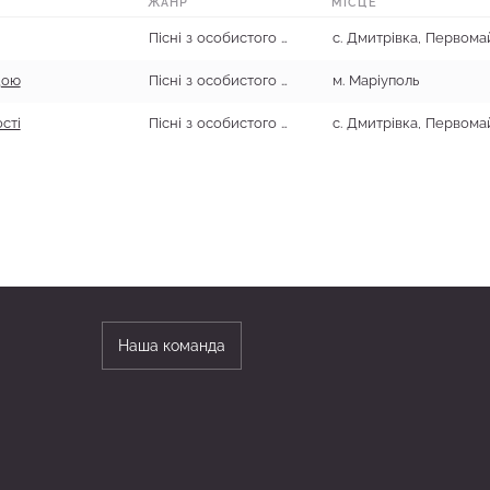
ЖАНР
МІСЦЕ
Пісні з особистого та родинного життя
дою
Пісні з особистого та родинного життя
м. Маріуполь
сті
Пісні з особистого та родинного життя
Наша команда