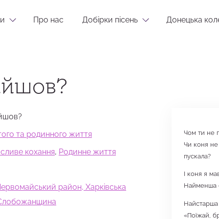
и
Про нас
Добірки пісень
Донецька кол
ийшов?
ийшов?
Чом ти не 
стого та родинного життя
Чи коня не
сливе кохання
,
Родинне життя
пускала?
І коня я ма
Найменша с
 Первомайський район, Харківська
, Слобожанщина
Найстарша 
«Поїжай, б