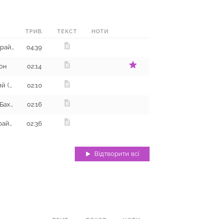
ТРИВ.
ТЕКСТ
НОТИ
м. Антрацит, Ровеньківський район
04:39
йон
02:14
с. Яблунівка, Костянтинівський (Краматорський) район
02:10
с. Григорівка, Артемівський (Бахмутський) район
02:16
м. Дебальцеве, Горлівський район
02:36
Відтворити всі