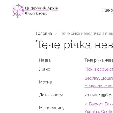
Жанр
Головна
Тече річка невеличка з ви
Тече річка не
Назва
Тече річка не
Жанр
Пісні з особи
Весілля
,
Дошлю
Мотив
Нещасливе ко
Дата запису
20 лип. 1996 р.
м. Бахмут, Бах
Місце запису
Україна, Сло