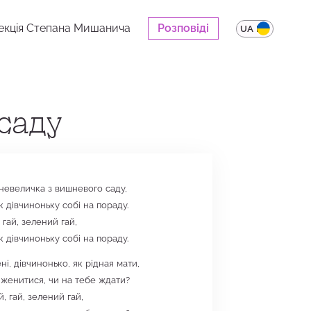
екція Степана Мишанича
Розповіді
UA
EN
саду
 невеличка з вишневого саду,
к дівчиноньку собі на пораду.
, гай, зелений гай,
к дівчиноньку собі на пораду.
і, дівчинонько, як рідная мати,
 женитися, чи на тебе ждати?
ай, гай, зелений гай,