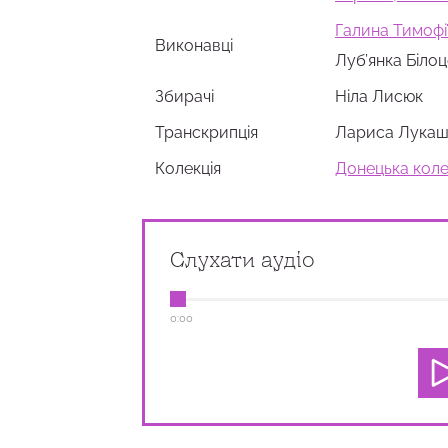
Галина Тимофії
Виконавці
Луб’янка Білоц
Збирачi
Ніла Лисюк
Транскрипція
Лариса Лукаш
Колекція
Донецька кол
Слухати аудіо
0:00