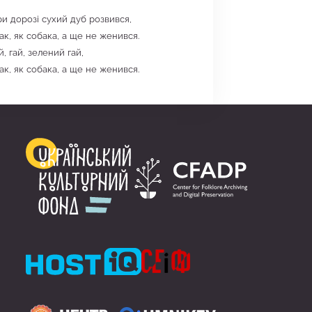
ри дорозі сухий дуб розвився,
ак, як собака, а ще не женився.
ай, гай, зелений гай,
ак, як собака, а ще не женився.