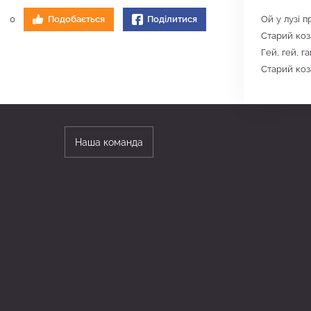
Ой у лузі п
0
Подобається
Поділитися
Старий коз
Гей, гей, г
Старий коз
Наша команда