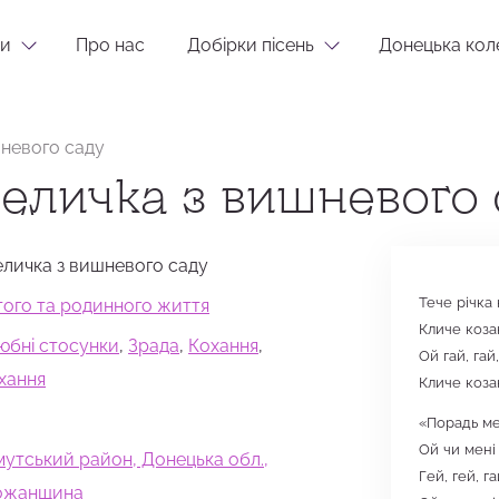
и
Про нас
Добірки пісень
Донецька кол
шневого саду
величка з вишневого 
величка з вишневого саду
Тече річка
стого та родинного життя
Кличе коза
бні стосунки
,
Зрада
,
Кохання
,
Ой гай, гай
хання
Кличе коза
«Порадь мен
Ой чи мені
мутський район, Донецька обл.,
Гей, гей, г
божанщина