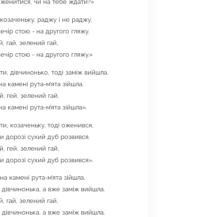
 женитися, чи на тебе ждати?»
 козаченьку, раджу і не раджу,
ечір стою - на другого гляжу.
ай, гай, зелений гай,
ечір стою - на другого гляжу.»
ти, дівчинонько, тоді заміж вийшла,
на камені рута-м’ята зійшла.
ей, гей, зелений гай,
на камені рута-м’ята зійшла».
ти, козаченьку, тоді оженився,
ри дорозі сухий дуб розвився.
ей, гей, зелений гай,
ри дорозі сухий дуб розвився».
на камені рута-м’ята зійшла,
дівчинонька, а вже заміж вийшла.
ай, гай, зелений гай,
дівчинонька, а вже заміж вийшла.