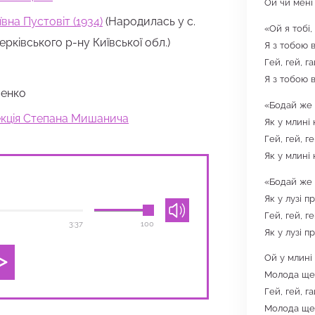
Ой чи мені
вна Пустовіт (1934)
(Народилась у с.
«Ой я тобі,
ерківського р-ну Київської обл.)
Я з тобою в
Гей, гей, г
Я з тобою в
енко
«Бодай же 
екція Степана Мишанича
Як у млині 
Гей, гей, г
Як у млині 
«Бодай же 
Як у лузі п
Гей, гей, г
3:37
100
Як у лузі п
Ой у млині 
Молода ще 
Гей, гей, г
Молода ще 