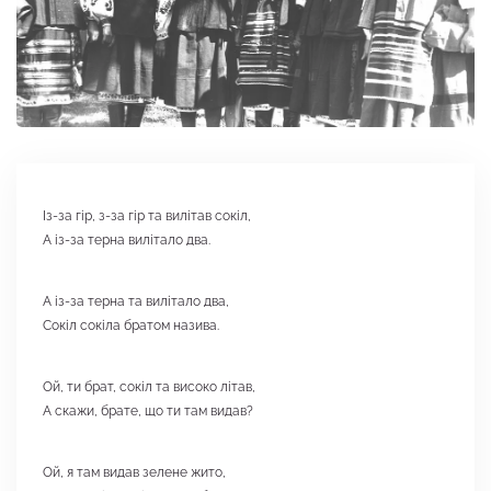
Із-за гір, з-за гір та вилітав сокіл,
А із-за терна вилітало два.
А із-за терна та вилітало два,
Сокіл сокіла братом назива.
Ой, ти брат, сокіл та високо літав,
А скажи, брате, що ти там видав?
Ой, я там видав зелене жито,