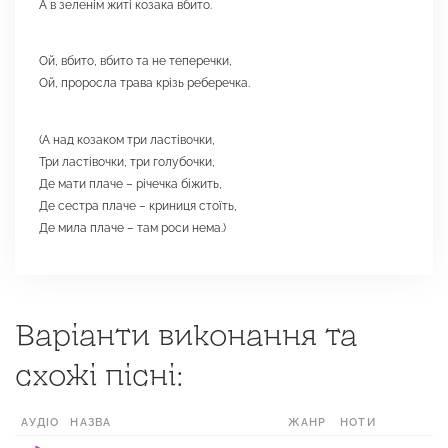
А в зеленім житі козака вбито.
Ой, вбито, вбито та не теперечки,
Ой, проросла трава крізь реберечка.
(А над козаком три ластівочки,
Три ластівочки, три голубочки,
Де мати плаче – річечка біжить,
Де сестра плаче – криниця стоїть,
Де мила плаче – там роси нема.)
Варіанти виконання та
схожі пісні:
АУДІО
НАЗВА
ЖАНР
НОТИ