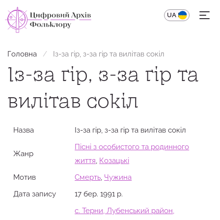
UA
EN
Головна
Із-за гір, з-за гір та вилітав сокіл
Із-за гір, з-за гір та
вилітав сокіл
Назва
Із-за гір, з-за гір та вилітав сокіл
Пісні з особистого та родинного
Жанр
життя
,
Козацькі
Мотив
Смерть
,
Чужина
Дата запису
17 бер. 1991 р.
с. Терни, Лубенський район,