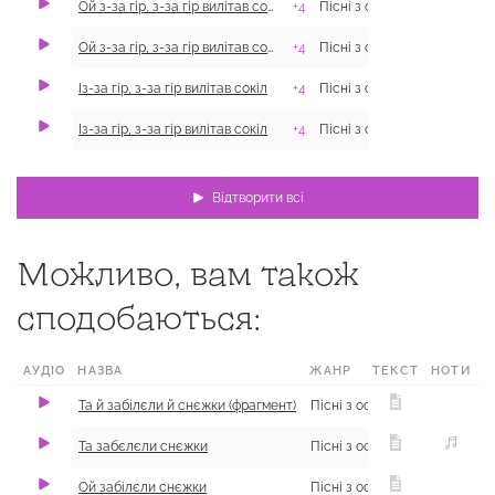
Ой з-за гір, з-за гір вилітав сокіл
+4
Ой з-за гір, з-за гір вилітав сокіл
+4
Із-за гір, з-за гір вилітав сокіл
+4
Із-за гір, з-за гір вилітав сокіл
+4
Відтворити всі
Можливо, вам також
сподобаються:
АУДІО
НАЗВА
ЖАНР
ТЕКСТ
НОТИ
Та й забілєли й снєжки (фрагмент)
Та забєлєли снєжки
Ой забілєли снєжки