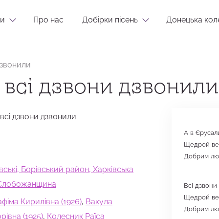
и
Про нас
Добірки пісень
Донецька кол
дзвонили
 всі дзвони дзвонили
 всі дзвони дзвонили
А в Єрусал
Щедрой веч
Добрим люд
івські, Борівський район, Харківська
, Слобожанщина
Всі дзвони
Щедрой веч
фіма Кирилівна (1926)
,
Вакула
Добрим люд
рівна (1925)
,
Колесник Раїса