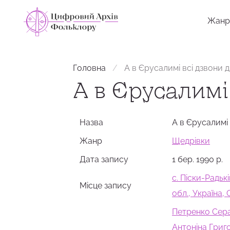
Жанр
Головна
А в Єрусалимі всі дзвони 
А в Єрусалимі
Назва
А в Єрусалимі
Жанр
Щедрівки
Дата запису
1 бер. 1990 р.
с. Піски-Радьк
Місце запису
обл., Україна
Петренко Сера
Антоніна Григо