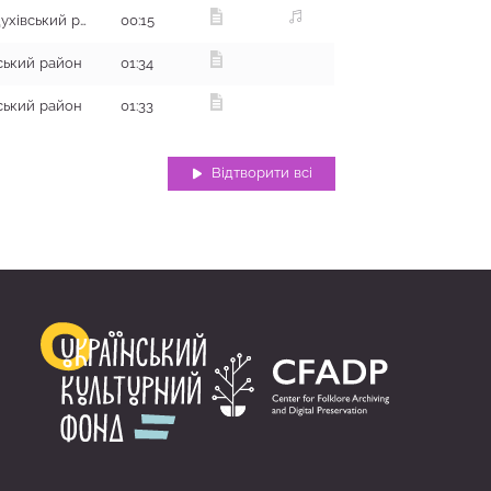
с. Корбині Івани, Богодухівський район
00:15
нський район
01:34
нський район
01:33
Відтворити всі