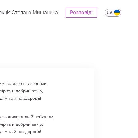
екція Степана Мишанича
Розповіді
UA
EN
имі всі дзвони дзвонили,
ір та й добрий вечір,
ям та й на здоров'я!
 дзвонили, людей побудили,
ір та й добрий вечір,
ям та й на здоров'я!