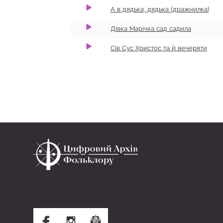
А в дядька, дядька (дражнилка)
Дівка Марічка сад садила
Сів Сус Христос та й вечеряти