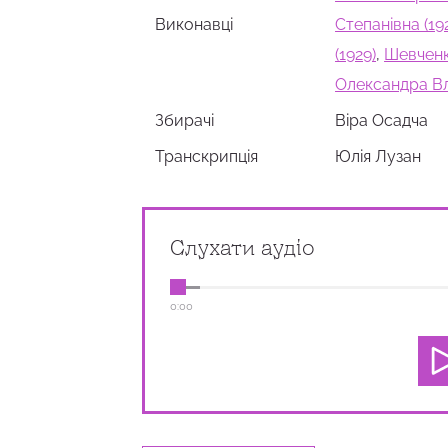
Виконавці
Степанівна (19
(1929)
,
Шевченк
Олександра Вл
Збирачi
Віра Осадча
Транскрипція
Юлія Лузан
Слухати аудіо
0:00