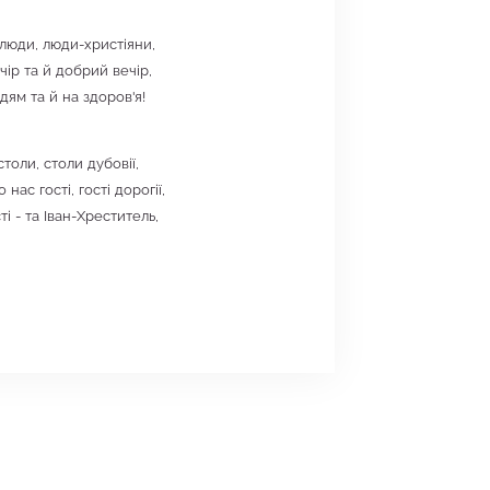
 люди, люди-христіяни,
ір та й добрий вечір,
ям та й на здоров'я!
толи, столи дубовії,
нас гості, гості дорогії,
сті - та Іван-Хреститель,