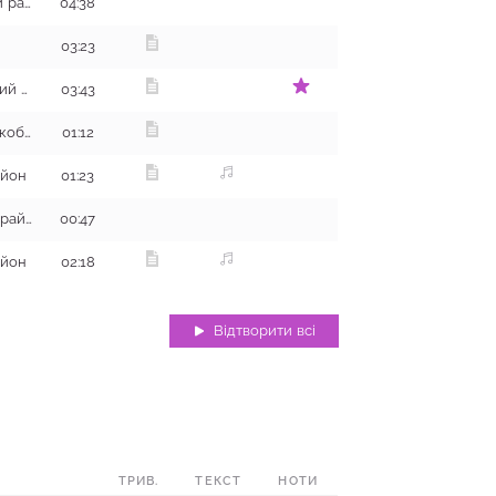
с. Яковенкове, Балаклійський район
04:38
03:23
с. Гетьманівка, Шевченківський район
03:43
с. Матяшівка, кут Ліски, Великобагачанський район
01:12
айон
01:23
с. Крейдянка, Балаклійський район
00:47
айон
02:18
Відтворити всі
ТРИВ.
ТЕКСТ
НОТИ