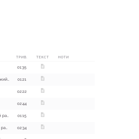
ТРИВ.
ТЕКСТ
НОТИ
01:35
с. Лиман, Зміївський (Чугуївський) район
01:21
02:22
02:44
с. Яковенкове, Балаклійський район
01:15
с. Новий Бурлук, Чугуївський район
02:34