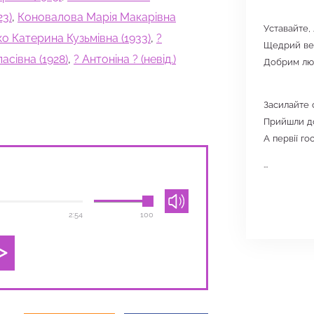
23)
,
Коновалова Марія Макарівна
Уставайте,
о Катерина Кузьмівна (1933)
,
?
Щедрий веч
асівна (1928)
,
? Антоніна ? (невід.)
Добрим люд
Засилайте с
Прийшли до 
А первії го
...
2:54
100