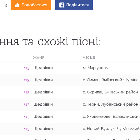
3
Подобається
Поділитися
ня та схожі пісні:
ЖАНР
МІСЦЕ
+13
Щедрівки
м. Маріуполь
+13
Щедрівки
+13
Щедрівки
с. Скрипаї, Зміївський район
+13
Щедрівки
с. Терни, Лубенський район
+13
Щедрівки
+13
Щедрівки