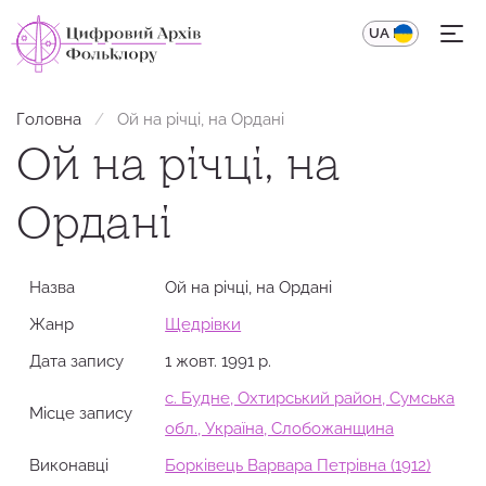
UA
EN
Головна
Ой на річці, на Ордані
Ой на річці, на
Ордані
Назва
Ой на річці, на Ордані
Жанр
Щедрівки
Дата запису
1 жовт. 1991 р.
с. Будне, Охтирський район, Сумська
Місце запису
обл., Україна, Слобожанщина
Виконавці
Борківець Варвара Петрівна (1912)