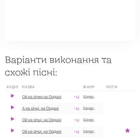
Варіанти виконання та
схожі пісні:
АУДІО
НАЗВА
ЖАНР
НОТИ
МІСЦЕ
​Ой на річки на Ордані
+14
Щедрівки
с. Званівка, Бахм
А на річці, на Ордані
+14
Щедрівки
с. Фиголівка, Дво
Ой на річці, на Ордані
+14
Щедрівки
Ой на річці, на Ордані
+14
Щедрівки
с. Лантратівка, О