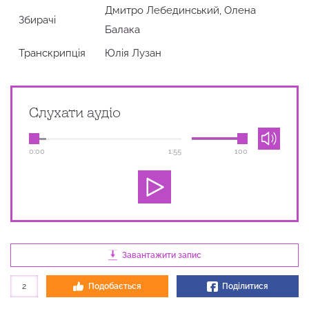
Дмитро Лебединський, Олена
Збирачi
Балака
Транскрипція
Юлія Лузан
Слухати аудіо
0:00
1:55
100
Завантажити запис
2
Подобається
Поділитися