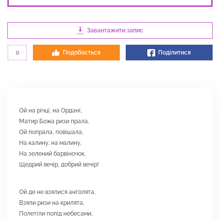
Завантажити запис
0
Подобається
Поділитися
Ой на річці, на Ордані,
Матир Божа ризи прала,
Ой попрала, повішала,
На калину, на малину,
На зелений барвіночок,
Щедрий вечір, добрий вечір!
Ой де не взялися анголята,
Взяли ризи на крилята,
Полетіли попід небесами,