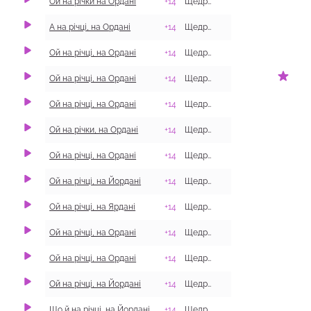
​Ой на річки на Ордані
+14
Щедрівки
с. Званівка, Бахм
А на річці, на Ордані
+14
Щедрівки
с. Фиголівка, Дво
Ой на річці, на Ордані
+14
Щедрівки
Ой на річці, на Ордані
+14
Щедрівки
с. Лантратівка, О
Ой на річці, на Ордані
+14
Щедрівки
с. Будне, Охтирсь
Ой на річки, на Ордані
+14
Щедрівки
с. Хомине, Купʼян
Ой на річці, на Ордані
+14
Щедрівки
Ой на річці, на Йордані
+14
Щедрівки
с. Польова, Дерга
Ой на річці, на Ярдані
+14
Щедрівки
с. Огіївка, Сахно
Ой на річці, на Ордані
+14
Щедрівки
Ой на річці, на Ордані
+14
Щедрівки
с. Кутьківка, Двор
Ой на річці, на Йордані
+14
Щедрівки
смт Котельва, Ко
Що й на річці, на Йордані
+14
Щедрівки