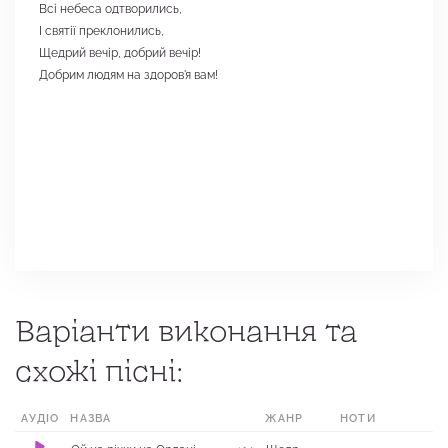
Всі небеса одтворились,
І святії преклонились,
Щедрий вечір, добрий вечір!
Добрим людям на здоров'я вам!
Варіанти виконання та
схожі пісні:
АУДІО
НАЗВА
ЖАНР
НОТИ
МІСЦЕ