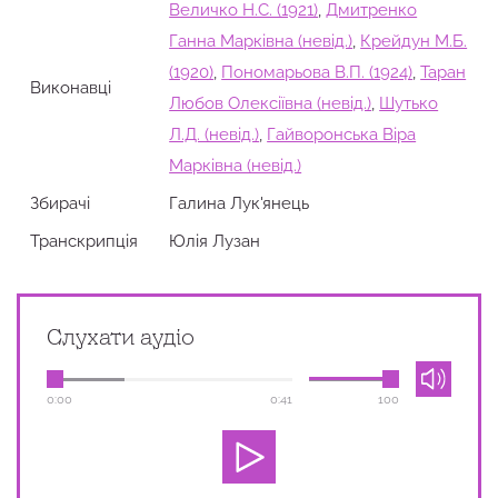
Величко Н.С. (1921)
,
Дмитренко
Ганна Марківна (невід.)
,
Крейдун М.Б.
(1920)
,
Пономарьова В.П. (1924)
,
Таран
Виконавці
Любов Олексіївна (невід.)
,
Шутько
Л.Д. (невід.)
,
Гайворонська Віра
Марківна (невід.)
Збирачi
Галина Лук'янець
Транскрипція
Юлія Лузан
Слухати аудіо
0:00
0:41
100