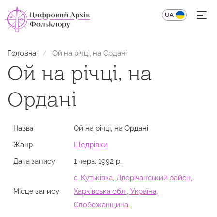
UA
EN
Головна
Ой на річці, на Ордані
Ой на річці, на
Ордані
Назва
Ой на річці, на Ордані
Жанр
Щедрівки
Дата запису
1 черв. 1992 р.
с. Кутьківка, Дворічанський район,
Місце запису
Харківська обл., Україна,
Слобожанщина