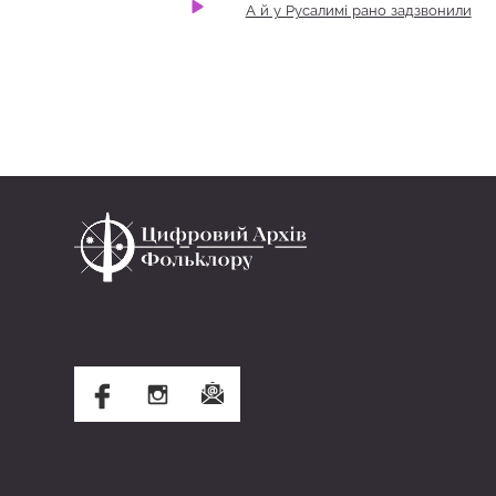
А й у Русалимі рано задзвонили