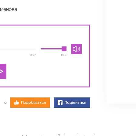
еменова
0:17
100
0
Подобається
Поділитися