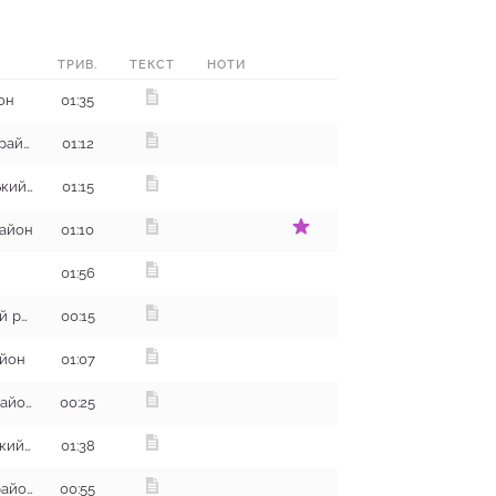
ТРИВ.
ТЕКСТ
НОТИ
он
01:35
с. Фиголівка, Дворічанський район
01:12
с. Лиман, Зміївський (Чугуївський) район
01:15
район
01:10
01:56
с. Олександрівка, Валківський район
00:15
айон
01:07
с. Огіївка, Сахновщинський район
00:25
с. Корбині Івани, Богодухівський район
01:38
с. Кутьківка, Дворічанський район
00:55