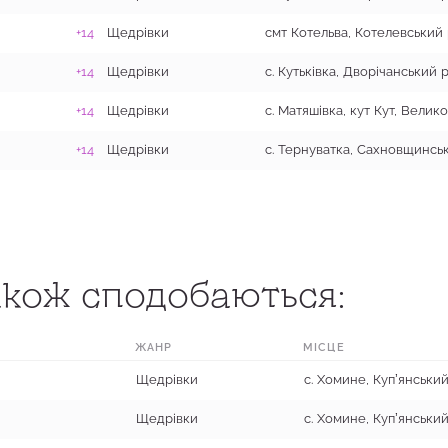
+14
Щедрівки
+14
Щедрівки
+14
Щедрівки
+14
Щедрівки
кож сподобаються:
ЖАНР
МІСЦЕ
Щедрівки
с. Хомине, Купʼянськи
Щедрівки
с. Хомине, Купʼянськи