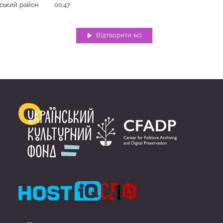
йський район
00:47
Відтворити всі