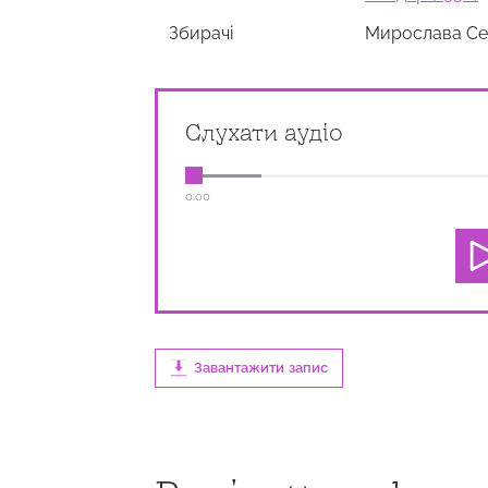
Збирачi
Мирослава С
Слухати аудіо
0:00
Завантажити запис
0:00
1:34
100
0:00
1:12
100