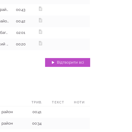
смт Котельва, Котелевський район
00:43
с. Кутьківка, Дворічанський район
00:42
с. Матяшівка, кут Кут, Великобагачанський район
02:01
с. Тернуватка, Сахновщинський район
00:20
Відтворити всі
ТРИВ.
ТЕКСТ
НОТИ
й район
00:41
й район
00:34