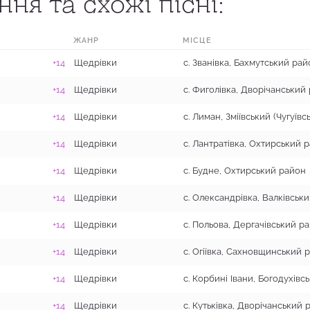
ня та схожі пісні:
ЖАНР
МІСЦЕ
+14
Щедрівки
с. Званівка, Бахмутський рай
+14
Щедрівки
+14
Щедрівки
+14
Щедрівки
с. Лантратівка, Охтирський 
+14
Щедрівки
с. Будне, Охтирський район
+14
Щедрівки
+14
Щедрівки
с. Польова, Дергачівський р
+14
Щедрівки
+14
Щедрівки
+14
Щедрівки