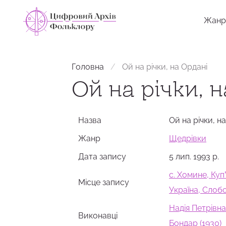
Жанр
Головна
Ой на річки, на Ордані
Ой на річки, 
Назва
Ой на річки, н
Жанр
Щедрівки
Дата запису
5 лип. 1993 р.
с. Хомине, Куп
Місце запису
Україна, Сло
Надія Петрівна
Виконавці
Бондар (1930)