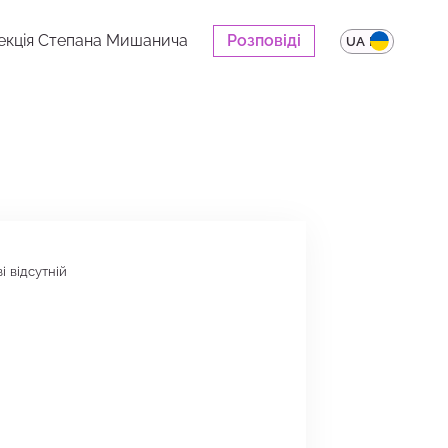
екція Степана Мишанича
Розповіді
UA
EN
і відсутній