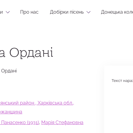
и
Про нас
Добірки пісень
Донецька кол
на Ордані
а Ордані
Текст нараз
ʼянський район , Харківська обл.,
божанщина
 Панасенко (1931)
,
Марія Стефановна