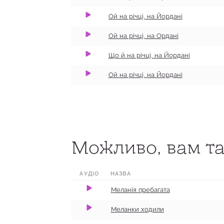
0:00
0:20
100
Ой на річці, на Йордані
Ой на річці, на Ордані
Що й на річці, на Йордані
Ой на річці, на Йордані
0:00
0:41
100
Можливо, вам та
0:00
0:34
100
0:00
0:47
100
АУДІО
НАЗВА
Меланія пребагата
Меланки ходили