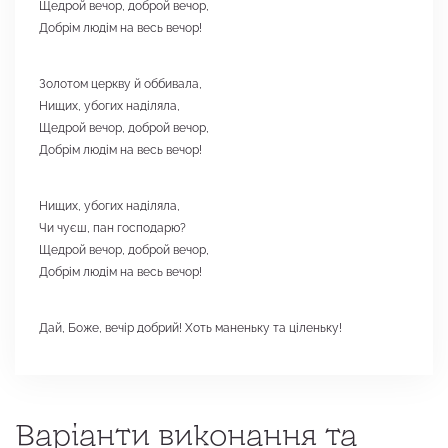
Щедрой вечор, доброй вечор,
Добрім людім на весь вечор!
Золотом церкву й оббивала,
Нищих, убогих наділяла,
Щедрой вечор, доброй вечор,
Добрім людім на весь вечор!
Нищих, убогих наділяла,
Чи чуєш, пан господарю?
Щедрой вечор, доброй вечор,
Добрім людім на весь вечор!
Дай, Боже, вечір добрий! Хоть маненьку та ціленьку!
Варіанти виконання та