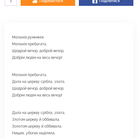
1
Подобається
Поділитися
Меланія румнянія,
Меланія пребагата,
Щедрой вечор, доброй вечор,
Добрім
людім на весь вечор!
Меланія пребагата,
Дала на церкву срібла, злата,
Щедрой вечор, доброй вечор,
Добрім людім на весь вечор!
Дала на церкву срібла, злата,
Злотом церкву й оббивала,
Золотом церкву й оббивала,
Нищих, убогих наділяла,