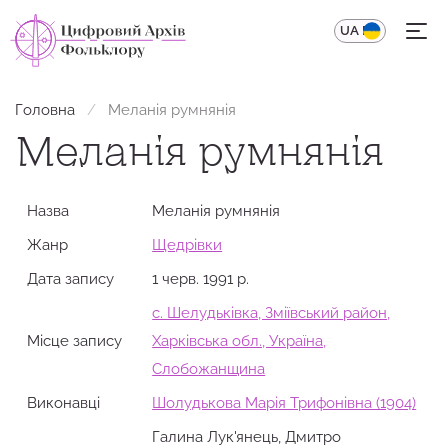
UA
EN
Головна
Меланія румнянія
Меланія румнянія
Назва
Меланія румнянія
Жанр
Щедрівки
Дата запису
1 черв. 1991 р.
с. Шелудьківка, Зміївський район,
Місце запису
Харківська обл., Україна,
Слобожанщина
Виконавці
Шолудькова Марія Трифонівна (1904)
Галина Лук'янець, Дмитро