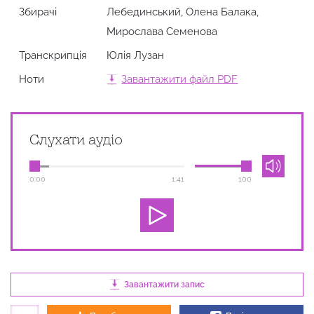
Збирачi
Лебединський, Олена Балака,
Мирослава Семенова
Транскрипція
Юлія Лузан
Ноти
Завантажити файл PDF
Слухати аудіо
0:00
1:41
100
Завантажити запис