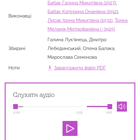
Бабак Галина Микитівна (1927)
,
Бабак Катерина Онанівна (1912)
,
Виконавці
Лисак Ірина Микитівна (1932)
,
Тонка
Меланія Митрофанівна (~1925)
Галина Лук'янець, Дмитро
Збирачi
Лебединський, Олена Балака,
Мирослава Семенова
Ноти
Завантажити файл PDF
Слухати аудіо
0:00
1:29
100