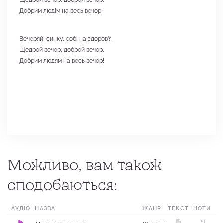
Добрим людім на весь вечор!
Вечеряй, синку, собі на здоров’я,
Щедрой вечор, доброй вечор,
Добрим людям на весь вечор!
Можливо, вам також
сподобаються:
АУДІО
НАЗВА
ЖАНР
ТЕКСТ
МІСЦЕ
НОТИ