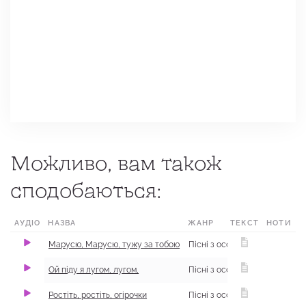
Можливо, вам також
сподобаються:
АУДІО
НАЗВА
ЖАНР
ТЕКСТ
НОТИ
​Марусю, Марусю, тужу за тобою
Ой піду я лугом, лугом,
​Ростіть, ростіть, огірочки