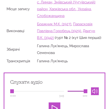
с. Лиман, Зміївський (Чугуївський)
Місце запису
район, Харківська обл., Україна,
Слобожанщина
Бражник М.К. (1927)
,
Парасковія
Виконавці
Павлівна Горобець (1929)
,
Двигун
В.К. (1942)
(гурт № 2 (кут Шия перша))
Галина Лук'янець, Мирослава
Збирачi
Семенова
Транскрипція
Галина Лук'янець
Слухати аудіо
0:00
3:43
100