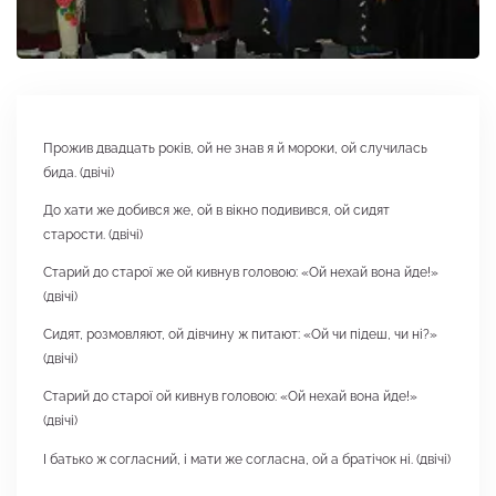
Прожив двадцать років, ой не знав я й мороки, ой случилась
бида. (двічі)
До хати же добився же, ой в вікно подивився, ой сидят
старости. (двічі)
Старий до старої же ой кивнув головою: «Ой нехай вона йде!»
(двічі)
Сидят, розмовляют, ой дівчину ж питают: «Ой чи підеш, чи ні?»
(двічі)
Старий до старої ой кивнув головою: «Ой нехай вона йде!»
(двічі)
І батько ж согласний, і мати же согласна, ой а братічок ні. (двічі)