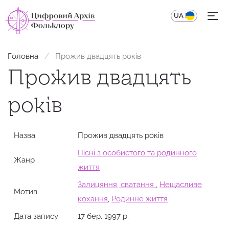
UA
EN
Головна
Прожив двадцять років
Прожив двадцять
років
Назва
Прожив двадцять років
Пісні з особистого та родинного
Жанр
життя
Залицяння, сватання
,
Нещасливе
Мотив
кохання
,
Родинне життя
Дата запису
17 бер. 1997 р.