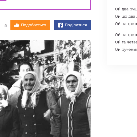
Ой два руш
Ой шо два 
Ой на трет
5
Подобається
Поділитися
Ой на трет
Ой та четв
Ой рученьки