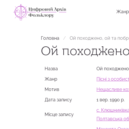
Жанр
Головна
Ой походжено, ой та поб
Ой походжено
Назва
Ой походжено
Жанр
Пісні з особи
Мотив
Нещасливе ко
Дата запису
1 вер. 1990 р.
с. Клюшниківк
Місце запису
Полтавська об