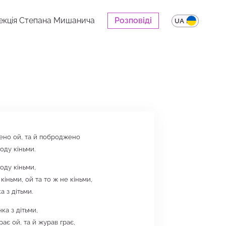
екція Степана Мишанича
Розповіді
UA
EN
ено ой, та й поброджено
оду кіньми.
оду кіньми,
кіньми, ой та то ж не кіньми,
 з дітьми.
ка з дітьми,
ає ой, та й журав грає,