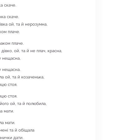
а скаче.
ка скаче.
івка ой, та й нерозумна,
ком плаче.
заком плаче.
 дівко, ой, та й не плач, красна,
у нещасна,
у нещасна.
а ой, та й козаченька,
яцю стоя.
яцю стоя.
його ой, та й полюбила,
а мати.
а мати.
мені та й обіщала
нички дати.