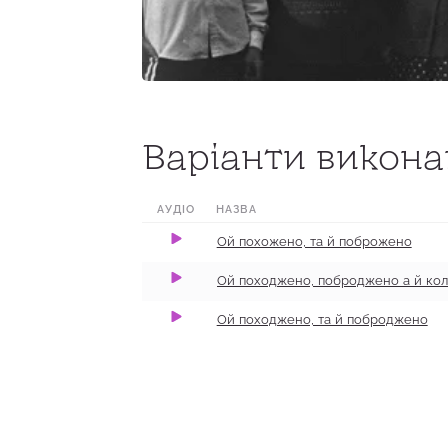
0:00
2:37
100
Варіанти виконан
0:00
2:07
100
0:00
0:48
100
АУДІО
НАЗВА
Ой похожено, та й поброжено
Ой походжено, та й поброджено
0:00
3:57
100