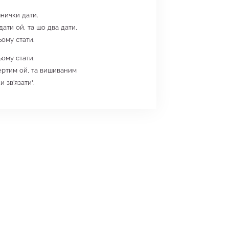
нички дати.
дати ой, та шо два дати,
ьому стати.
ьому стати,
ертим ой, та вишиваним
 зв'язати".