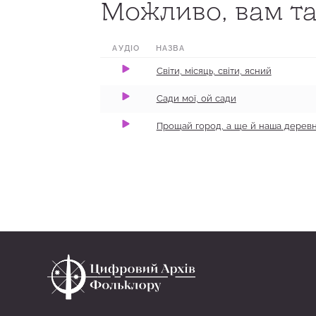
Можливо, вам та
0:00
3:25
100
0:00
7:18
100
АУДІО
НАЗВА
Світи, місяць, світи, ясний
Сади мої, ой сади
Прощай город, а ще й наша дерев