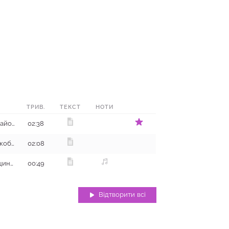
ТРИВ.
ТЕКСТ
НОТИ
с. Огіївка, Сахновщинський район
02:38
с. Матяшівка, кут Ліски, Великобагачанський район
02:08
с. Нова Чернещина, Сахновщинський район
00:49
Відтворити всі