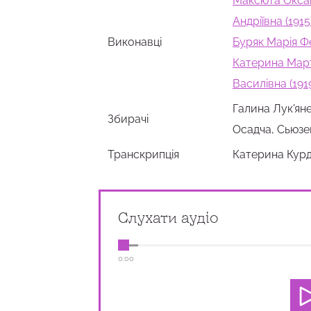
Максюта Оксана
Андріївна (1915
Виконавці
Буряк Марія Фе
Катерина Март
Василівна (191
Галина Лук'ян
Збирачi
Осадча, Сьюзе
Транскрипція
Катерина Курд
Слухати аудіо
0:00