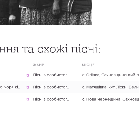
ня та схожі пісні:
ЖАНР
МІСЦЕ
+3
Пісні з особистого та родинного життя
Ой походжено, поброджено а й коло моря кіньми
+3
Пісні з особистого та родинного життя
+3
Пісні з особистого та родинного життя