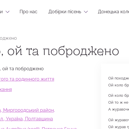
и
Про нас
Добірки пісень
Донецька кол
роджено
, ой та поброджено
, ой та поброджено
Ой походж
стого та родинного життя
Ой коло бр
хання
Ой коло бр
Ой то ж не 
А журавочка
а, Миргородський район,
л., Україна, Полтавщина
Ой журавоч
Ой журав гр