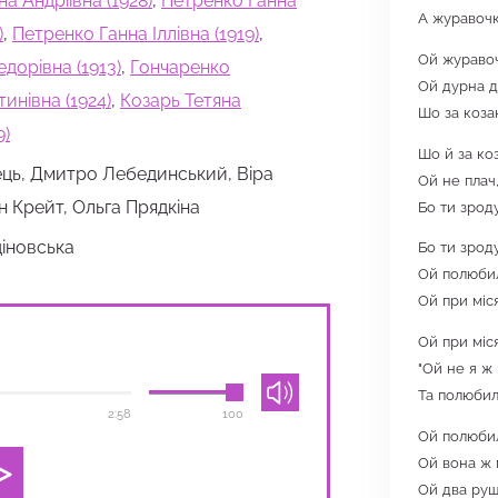
 Андріївна (1928)
,
Петренко Ганна
А журавочк
)
,
Петренко Ганна Іллівна (1919)
,
Ой журавоч
дорівна (1913)
,
Гончаренко
Ой дурна д
инівна (1924)
,
Козарь Тетяна
Шо за коза
9)
Шо й за ко
ець, Дмитро Лебединський, Віра
Ой не плач,
н Крейт, Ольга Прядкіна
Бо ти зрод
іновська
Бо ти зрод
Ой полюбил
Ой при міс
Ой при міс
"Ой не я ж 
Та полюбил
2:58
100
Ой полюбил
Ой вона ж 
Ой два руш